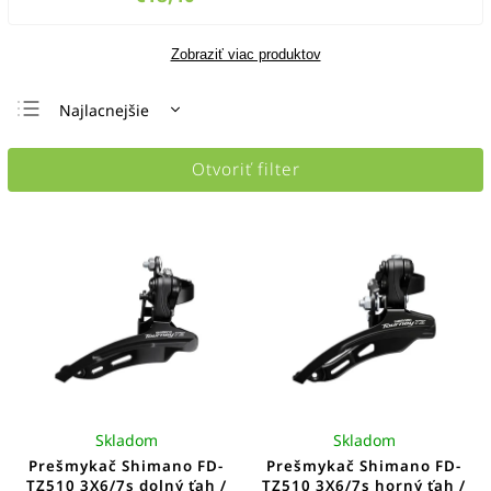
Zobraziť viac produktov
Najlacnejšie
Najdrahšie
Otvoriť filter
Najpredávanejšie
Abecedne
Skladom
Skladom
Prešmykač Shimano FD-
Prešmykač Shimano FD-
TZ510 3X6/7s dolný ťah /
TZ510 3X6/7s horný ťah /