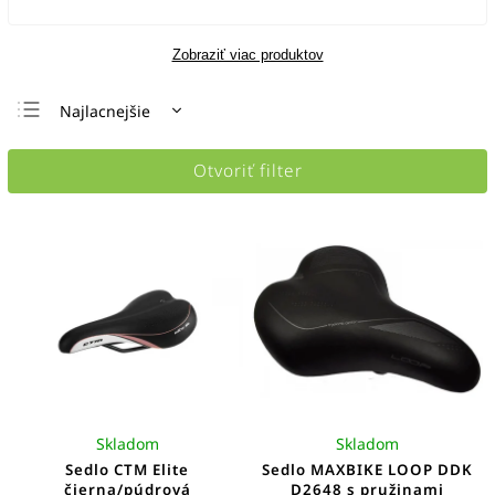
Zobraziť viac produktov
Najlacnejšie
Najdrahšie
Otvoriť filter
Najpredávanejšie
Abecedne
Skladom
Skladom
Sedlo CTM Elite
Sedlo MAXBIKE LOOP DDK
čierna/púdrová
D2648 s pružinami