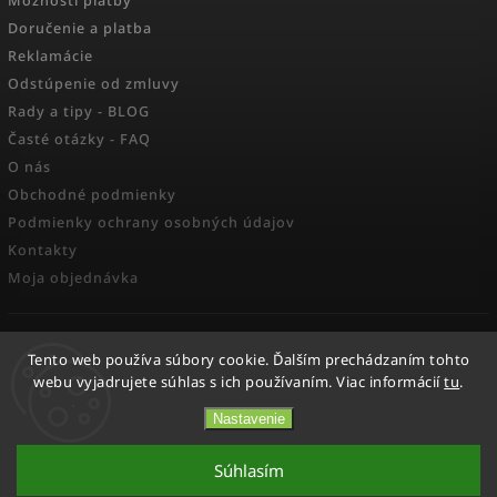
Možnosti platby
Doručenie a platba
Reklamácie
Odstúpenie od zmluvy
Rady a tipy - BLOG
Časté otázky - FAQ
O nás
Obchodné podmienky
Podmienky ochrany osobných údajov
Kontakty
Moja objednávka
FACEBOOK
Tento web používa súbory cookie. Ďalším prechádzaním tohto
webu vyjadrujete súhlas s ich používaním. Viac informácií
tu
.
Nastavenie
Copyright 2026
Activesport
. Všetky práva vyhradené.
Súhlasím
Vytvořil
Shoptet
| Design
Shoptak.cz.