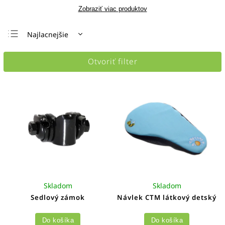
Zobraziť viac produktov
Najlacnejšie
Najdrahšie
Otvoriť filter
Najpredávanejšie
Abecedne
Skladom
Skladom
Sedlový zámok
Návlek CTM látkový detský
Do košíka
Do košíka