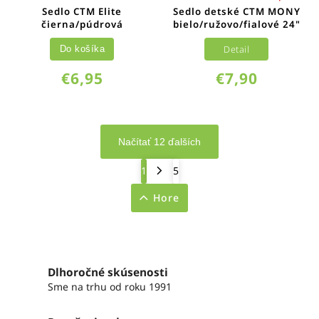
Sedlo CTM Elite
Sedlo detské CTM MONY
čierna/púdrová
bielo/ružovo/fialové 24"
Detail
Do košíka
€6,95
€7,90
Načítať 12 ďalších
1
5
Hore
Dlhoročné skúsenosti
Sme na trhu od roku 1991