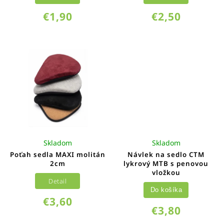
€1,90
€2,50
Skladom
Skladom
Poťah sedla MAXI molitán
Návlek na sedlo CTM
2cm
lykrový MTB s penovou
vložkou
Detail
Do košíka
€3,60
€3,80