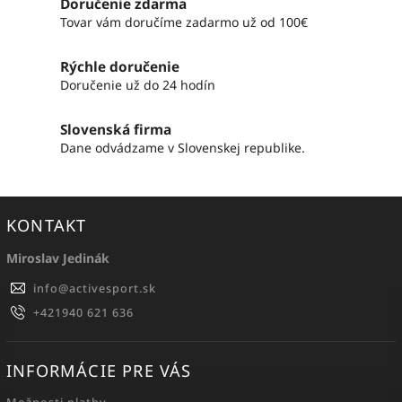
Doručenie zdarma
Tovar vám doručíme zadarmo už od 100€
Rýchle doručenie
Doručenie už do 24 hodín
Slovenská firma
Dane odvádzame v Slovenskej republike.
KONTAKT
Miroslav Jedinák
info
@
activesport.sk
+421940 621 636
INFORMÁCIE PRE VÁS