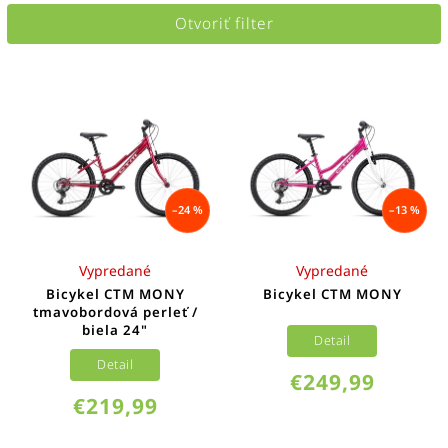
Najdrahšie
Otvoriť filter
Najpredávanejšie
Abecedne
–24 %
–13 %
Vypredané
Vypredané
Bicykel CTM MONY
Bicykel CTM MONY
tmavobordová perleť /
biela 24"
Detail
Detail
€249,99
€219,99