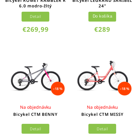
Bicykel ROMET RAMBLER R
Bicykel LEGRAND SANIBEL
6.0 modro-žltý
24"
Detail
Do košíka
€269,99
€289
–18 %
–18 %
Na objednávku
Na objednávku
Bicykel CTM BENNY
Bicykel CTM MISSY
Detail
Detail