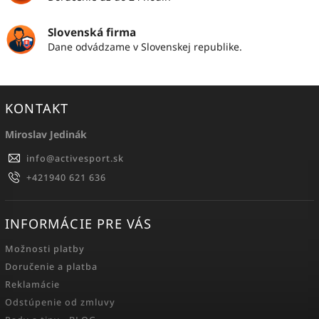
Slovenská firma
Dane odvádzame v Slovenskej republike.
KONTAKT
Miroslav Jedinák
info
@
activesport.sk
+421940 621 636
INFORMÁCIE PRE VÁS
Možnosti platby
Doručenie a platba
Reklamácie
Odstúpenie od zmluvy