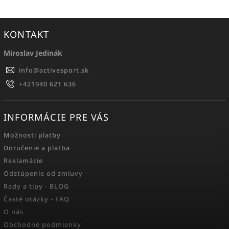
KONTAKT
Miroslav Jedinák
info
@
activesport.sk
+421940 621 636
INFORMÁCIE PRE VÁS
Možnosti platby
Doručenie a platba
Reklamácie
Odstúpenie od zmluvy
Rady a tipy - BLOG
Časté otázky - FAQ
O nás
Obchodné podmienky