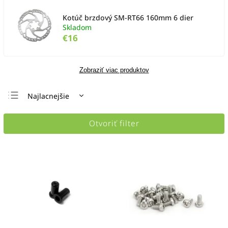
Kotúč brzdový SM-RT66 160mm 6 dier
Skladom
€16
Zobraziť viac produktov
Najlacnejšie
Najdrahšie
Otvoriť filter
Najpredávanejšie
Abecedne