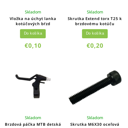
Skladom
Skladom
Vložka na úchyt lanka
Skrutka Extend torx T25 k
kotúčových bŕzd
brzdovému kotúču
Do košíka
Do košíka
€0,10
€0,20
Skladom
Skladom
Brzdová páčka MTB detská
Skrutka M6X30 oceľová