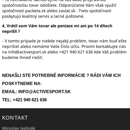
spoločnosťou tovar odošlete. Odporúčame Vám však využiť
spoločnosti packeta.sk alebo zaslat.sk . Tieto spoločnosti
poskytujú kvalitný servis a lacné poštovné.
4, Vrátil som Vám tovar ale peniaze mi ani po 14 dňoch
neprišli ?
- V tomto prípade je niekde nejaký problém, tovar nám buď ešte
neprišiel alebo nemáme Vaše číslo účtu. Prosím kontaktujte nás
na info@activesport.sk alebo +421 940 621 636 kde Váš problém
budeme ihneď riešiť.
NENAŠLI STE POTREBNÉ INFORMÁCIE ? RÁDI VÁM ICH
POSKYTNEME NA:
EMAIL:
INFO@ACTIVESPORT.SK
TEL:
+421 940 621 636
KONTAKT
Miroslav Jedinák