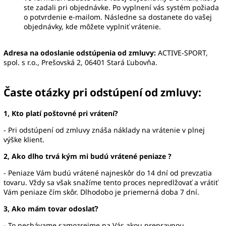
ste zadali pri objednávke. Po vyplnení vás systém požiada
o potvrdenie e-mailom. Následne sa dostanete do vašej
objednávky, kde môžete vyplniť vrátenie.
Adresa na odoslanie odstúpenia od zmluvy:
ACTIVE-SPORT,
spol. s r.o., Prešovská 2, 06401 Stará Ľubovňa.
Časte otázky pri odstúpení od zmluvy:
1, Kto platí poštovné pri vrátení?
- Pri odstúpení od zmluvy znáša náklady na vrátenie v plnej
výške klient.
2, Ako dlho trvá kým mi budú vrátené peniaze ?
- Peniaze Vám budú vrátené najneskôr do 14 dní od prevzatia
tovaru. Vždy sa však snažíme tento proces nepredlžovať a vrátiť
Vám peniaze čím skôr. Dlhodobo je priemerná doba 7 dní.
3, Ako mám tovar odoslať?
- To nechávame samozrejme na Vás akou prepravnou