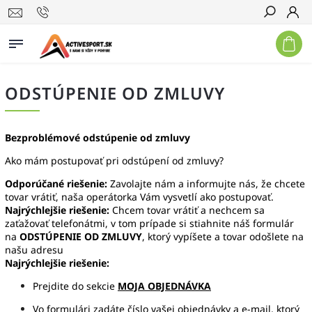
Hľadať
ODSTÚPENIE OD ZMLUVY
Bezproblémové odstúpenie od zmluvy
Ako mám postupovať pri odstúpení od zmluvy?
Odporúčané riešenie:
Zavolajte nám a informujte nás, že chcete
tovar vrátiť, naša operátorka Vám vysvetlí ako postupovať.
Najrýchlejšie riešenie:
Chcem tovar vrátiť a nechcem sa
zaťažovať telefonátmi, v tom prípade si stiahnite náš formulár
na
ODSTÚPENIE OD ZMLUVY
,
ktorý vypíšete a tovar odošlete na
našu adresu
Najrýchlejšie riešenie:
Prejdite do sekcie
MOJA OBJEDNÁVKA
Vo formulári zadáte číslo vašej objednávky a e-mail, ktorý