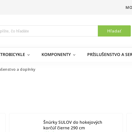
MO
Hľadať
KTROBICYKLE
KOMPONENTY
PRÍSLUŠENSTVO A SER
lušenstvo a doplnky
Šnúrky SULOV do hokejových
korčúľ čierne 290 cm