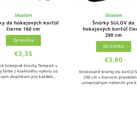
Skladom
Skladom
ky do hokejových korčúľ
Šnúrky SULOV do
čierne 160 cm
hokejových korčúľ čie
290 cm
Do košíka
Do košíka
€3,35
€3,80
né hokejové šnúrky Tempish v
ej farbe z kvalitného nylonu sú
Voskované šnúrky do korčúľ
álnym doplnkom pre každého
290 cm v čiernom preveden
hokejistu.
univerzálnym riešením pre 
typ korčúľ.