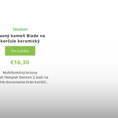
Skladom
usný kameň Blade na
korčule keramický
Do košíka
€16,30
Multifunkčný brúsny
ň Tempish Denton 2 slúži na
chle dorovnanie hrán korčúľ
mo v šatni. Keramické hroty s
ovou ochranou, brúsny kameň
v rukoväti a...