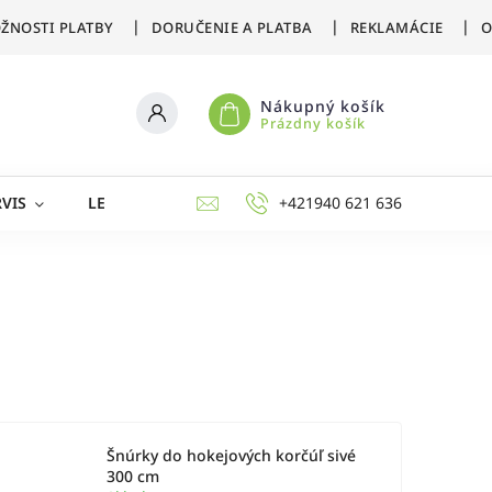
ŽNOSTI PLATBY
DORUČENIE A PLATBA
REKLAMÁCIE
O
Nákupný košík
Prázdny košík
VIS
LETNÉ ŠPORTY
ZIMNÉ ŠPORTY
+421940 621 636
AKCIE 
Šnúrky do hokejových korčúľ sivé
300 cm