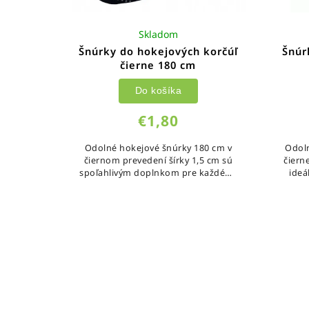
Skladom
Šnúrky do hokejových korčúľ
Šnúr
čierne 180 cm
Do košíka
€1,80
Odolné hokejové šnúrky 180 cm v
Odol
čiernom prevedení šírky 1,5 cm sú
čiern
spoľahlivým doplnkom pre každého
ide
hokejistu.