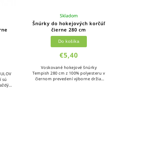
Skladom
Šnúrky do hokejových korčúľ
rne
čierne 280 cm
Do košíka
€5,40
Voskované hokejové šnúrky
Tempish 280 cm z 100% polyesteru v
 SULOV
čiernom prevedení výborne držia,
í sú
ľahko sa uťahujú a odolávajú
každý
vlhkosti.