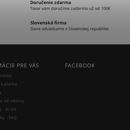
Doručenie zdarma
Tovar vám doručíme zadarmo už od 100€
Slovenská firma
Dane odvádzame v Slovenskej republike.
ÁCIE PRE VÁS
FACEBOOK
platby
 a platba
e
e od zmluvy
py - BLOG
zky - FAQ