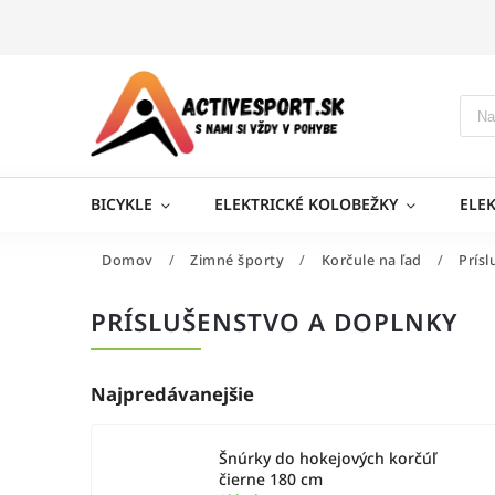
BICYKLE
ELEKTRICKÉ KOLOBEŽKY
ELE
Domov
/
Zimné športy
/
Korčule na ľad
/
Prís
PRÍSLUŠENSTVO A DOPLNKY
Najpredávanejšie
Šnúrky do hokejových korčúľ
čierne 180 cm