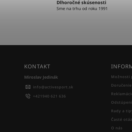
Dlhoročné skúsenosti
Sme na trhu od roku 1991
KONTAKT
INFORM
Miroslav Jedinák
Možnosti 
Doručenie
info
@
activesport.sk
Reklamáci
+421940 621 636
Odstúpeni
Rady a ti
Časté otá
O nás