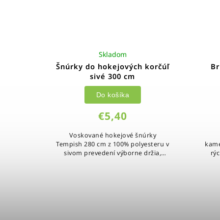
Skladom
Šnúrky do hokejových korčúľ
Br
sivé 300 cm
Do košíka
€5,40
Voskované hokejové šnúrky
Tempish 280 cm z 100% polyesteru v
kame
sivom prevedení výborne držia,
rý
ľahko sa uťahujú a odolávajú
pria
vlhkosti.
plast