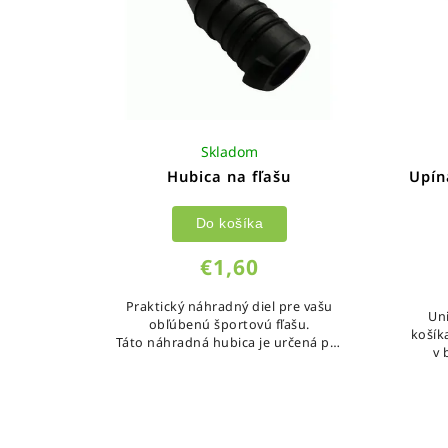
Skladom
Hubica na fľašu
Upín
Do košíka
€1,60
Praktický náhradný diel pre vašu
Un
obľúbenú športovú fľašu.
košík
Táto náhradná hubica je určená pre
v 
fľaše s objemom 0,7 l a zabezpečuje
p
hygienické, rýchle a...
pr