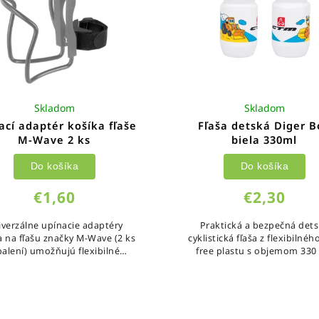
Skladom
Skladom
ací adaptér košíka fľaše
Fľaša detská Diger B
M-Wave 2 ks
biela 330ml
Do košíka
Do košíka
€1,60
€2,30
iverzálne upínacie adaptéry
Praktická a bezpečná det
a na fľašu značky M-Wave (2 ks
cyklistická fľaša z flexibilné
balení) umožňujú flexibilné
free plastu s objemom 330 
ripevnenie košíka na rôzne
Menší tvar je špeciálne
iemery a časti rámu bicykla.
prispôsobený detským ruk
Samostatné remienky...
vďaka čomu ju...