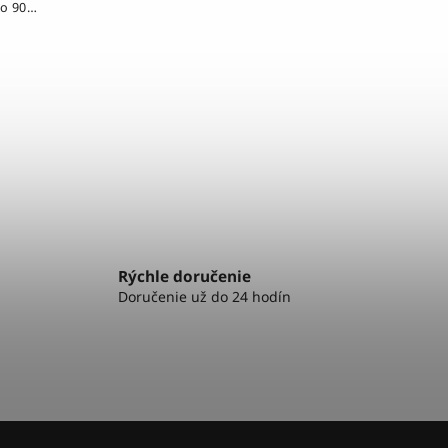
free plastu s extra širokým
o 90°.
náustkom pre okamžitý a
bo
pohodlný...
4 mm).
Rýchle doručenie
Doručenie už do 24 hodín