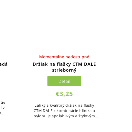
Momentálne nedostupné
šedá
Držiak na fľašky CTM DALE
strieborný
Detail
€3,25
tie
Ľahký a kvalitný držiak na fľašky
l v
CTM DALE z kombinácie hliníka a
m
nylonu je spoľahlivým a štýlovým
vnej
doplnkom každého bicykla. Vďaka
objemu
nízkej hmotnosti...