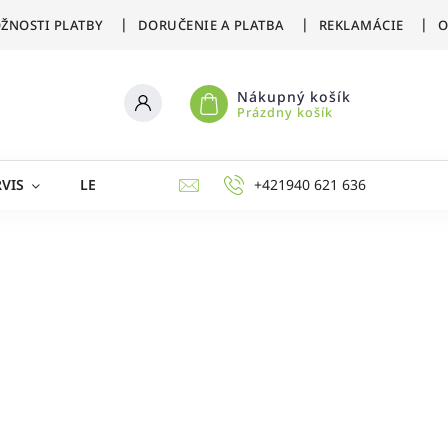
ŽNOSTI PLATBY
DORUČENIE A PLATBA
REKLAMÁCIE
O
Nákupný košík
Prázdny košík
VIS
LETNÉ ŠPORTY
ZIMNÉ ŠPORTY
+421940 621 636
AKCIE 