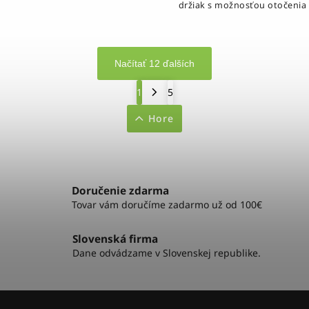
ýlovým doplnkom každého
držiak s možnosťou otočenia 
kla. Vďaka nízkej hmotnosti...
Uchytenie na riadidlá ale
sedlovku bicykla (Ø 22,2-25,
Kompatibilný so...
Načítať 12 ďalších
1
5
Hore
Doručenie zdarma
Tovar vám doručíme zadarmo už od 100€
Slovenská firma
Dane odvádzame v Slovenskej republike.