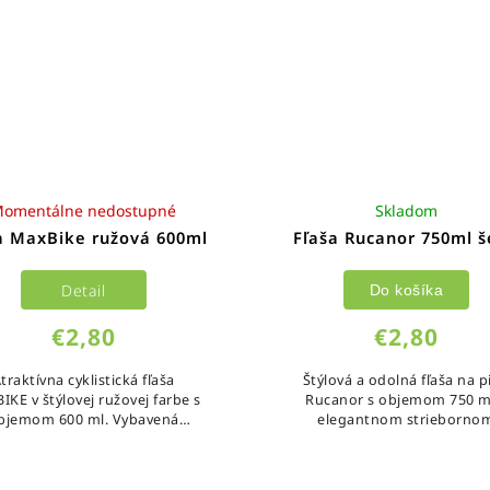
omentálne nedostupné
Skladom
a MaxBike ružová 600ml
Fľaša Rucanor 750ml 
Detail
Do košíka
€2,80
€2,80
traktívna cyklistická fľaša
Štýlová a odolná fľaša na pi
IKE v štýlovej ružovej farbe s
Rucanor s objemom 750 m
bjemom 600 ml. Vybavená
elegantnom strieborno
tickým výsuvným náustkom a
prevedení. Vďaka svojej pe
spoľahlivým...
konštrukcii a optimálnemu 
je...