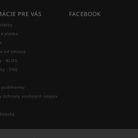
ÁCIE PRE VÁS
FACEBOOK
platby
 a platba
e
e od zmluvy
py - BLOG
zky - FAQ
 podmienky
 ochrany osobných údajov
dnávka