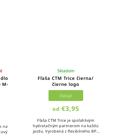
né
Skladom
edlo
Fľaša CTM Trice čierna/
0 M-
čierne logo
Detail
€3,95
od
Fľaša CTM Trice je spoľahlivým
hydratačným partnerom na každú
k na
jazdu. Vyrobená z flexibilného BPA
kový