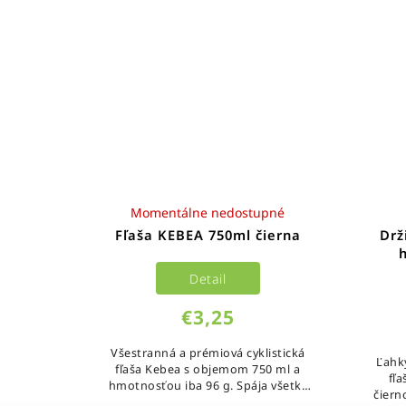
Momentálne nedostupné
Fľaša KEBEA 750ml čierna
Drž
Detail
€3,25
Všestranná a prémiová cyklistická
Ľahký
fľaša Kebea s objemom 750 ml a
fľ
hmotnosťou iba 96 g. Spája všetky
čiern
vlastnosti dokonalej fľaše — ľahké