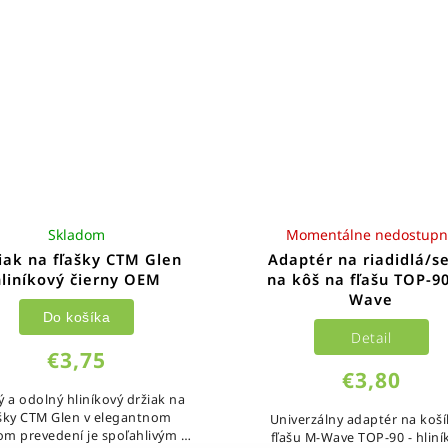
Skladom
Momentálne nedostup
iak na fľašky CTM Glen
Adaptér na riadidlá/s
hliníkový čierny OEM
na kôš na fľašu TOP-9
Wave
Do košíka
Detail
€3,75
€3,80
 a odolný hliníkový držiak na
ašky CTM Glen v elegantnom
Univerzálny adaptér na koší
om prevedení je spoľahlivým a
fľašu M-Wave TOP-90 - hliní