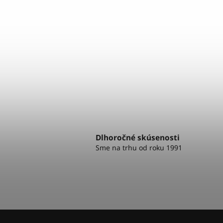
št
stláčanie, vysoký...
bicy
Dlhoročné skúsenosti
Sme na trhu od roku 1991