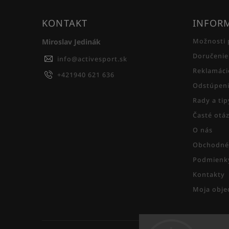
KONTAKT
INFORM
Miroslav Jedinák
Možnosti 
Doručenie
info
@
activesport.sk
Reklamáci
+421940 621 636
Odstúpeni
Rady a ti
Časté otá
O nás
Obchodné
Podmienky
Kontakty
Moja obje