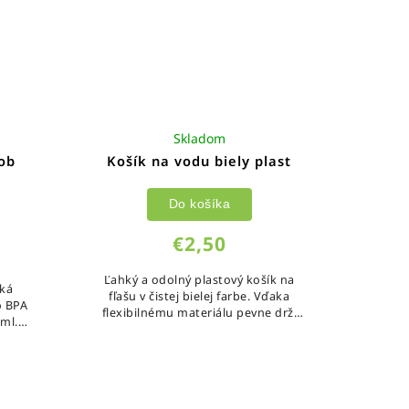
Skladom
ob
Košík na vodu biely plast
Do košíka
€2,50
Ľahký a odolný plastový košík na
ská
fľašu v čistej bielej farbe. Vďaka
ho BPA
flexibilnému materiálu pevne drží
ml.
fľašu aj pri jazde v teréne, pričom jej
vyberanie a vkladanie je...
ám,