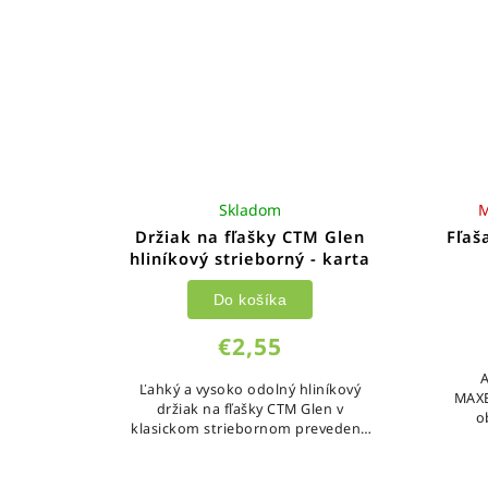
Skladom
M
Držiak na fľašky CTM Glen
Fľaš
hliníkový strieborný - karta
Do košíka
€2,55
A
Ľahký a vysoko odolný hliníkový
MAXB
držiak na fľašky CTM Glen v
o
klasickom striebornom prevedení.
prak
Tento spoľahlivý doplnok s
hmotnosťou iba 58 g je navrhnutý
tak,...