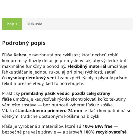
Popis
Diskusia
Podrobný popis
Fľaša
Kebea
je navrhnutá pre cyklistov, ktorí nechcú robiť
kompromisy. Každý detail je premyslený tak, aby výsledok bol
maximálne funkčný a pohodlný.
Flexibilný materiál
umožňuje
ľahké stláčanie jednou rukou aj pri plnej rýchlosti, zatiaľ
čo
vysokoprietokový ventil
zabezpečí rýchly a plynulý prísun
tekutín presne vtedy, keď to potrebujete.
Praktický
priehľadný pásik vedúci pozdĺž celej strany
fľaše
umožňuje kedykoľvek rýchlo skontrolovať, koľko tekutiny
vám ešte zostáva — bez nutnosti vyberať fľašu z košíka.
Vďaka
štandardnému priemeru 74 mm
je fľaša kompatibilná so
všetkými tradične dostupnými košíkmi na bicykli.
Fľaša je vyrobená z materiálov, ktoré sú
100% BPA free
—
bezpečné pre vaše zdravie — a zároveň
100% recyklovateľné
,