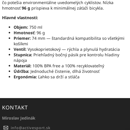
čo potešia environmentálne uvedomelých cyklistov. Nízka
hmotnosť
96 g
prispieva k minimálnej záťaži bicykla.
Hlavné vlastnosti:
Objem:
750 ml
Hmotnosť:
96 g
Priemer:
74 mm — štandardná kompatibilita so všetkými
košíkmi
Ventil:
Vysokoprietokový — rýchla a plynulá hydratácia
Stupnica:
Priehľadný bočný pásik pre kontrolu hladiny
nápoja
Materiál:
100% BPA free a 100% recyklovateľný
Údržba:
Jednoduché čistenie, dlhá životnosť
Ergonómia:
Ľahko sa drží a stláča
KONTAKT
Miroslav Jedinák
info
@
activesport.sk