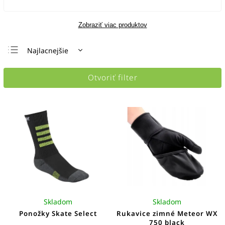
Zobraziť viac produktov
Najlacnejšie
Najdrahšie
Otvoriť filter
Najpredávanejšie
Abecedne
Skladom
Skladom
Ponožky Skate Select
Rukavice zimné Meteor WX
750 black