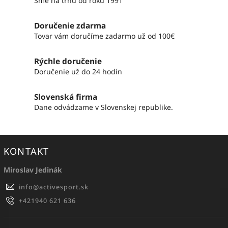
Sme na trhu od roku 1991
Doručenie zdarma
Tovar vám doručíme zadarmo už od 100€
Rýchle doručenie
Doručenie už do 24 hodín
Slovenská firma
Dane odvádzame v Slovenskej republike.
KONTAKT
Miroslav Jedinák
info
@
activesport.sk
+421940 621 636