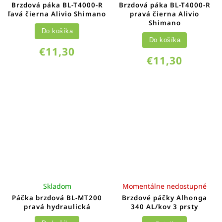
Brzdová páka BL-T4000-R
Brzdová páka BL-T4000-R
ľavá čierna Alivio Shimano
pravá čierna Alivio
Shimano
Do košíka
Do košíka
€11,30
€11,30
Skladom
Momentálne nedostupné
Páčka brzdová BL-MT200
Brzdové páčky Alhonga
pravá hydraulická
340 AL/kov 3 prsty