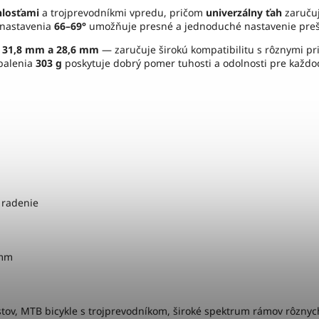
hlosťami
a trojprevodníkmi vpredu, pričom
univerzálny ťah
zaručuj
nastavenia
66–69°
umožňuje presné a jednoduché nastavenie preš
 31,8 mm a 28,6 mm
— zaručuje širokú kompatibilitu s rôznymi p
balenia
303 g
poskytuje dobrý pomer tuhosti a odolnosti pre každo
 radenie
 mm
istov, MTB bicykle s trojprevodníkom, široké spektrum rámov rôzny