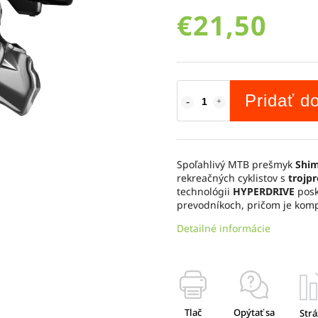
€21,50
Pridať d
Spoľahlivý MTB prešmyk
Shim
rekreačných cyklistov s
trojp
technológii
HYPERDRIVE
posk
prevodníkoch, pričom je komp
Detailné informácie
Tlač
Opýtať sa
Strá