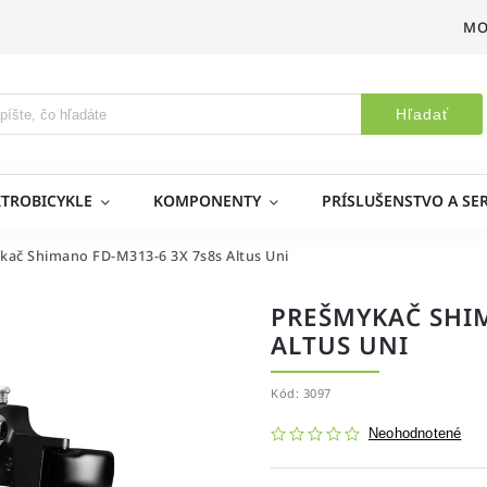
MO
Hľadať
KTROBICYKLE
KOMPONENTY
PRÍSLUŠENSTVO A SER
kač Shimano FD-M313-6 3X 7s8s Altus Uni
PREŠMYKAČ SHIM
ALTUS UNI
Kód:
3097
Neohodnotené