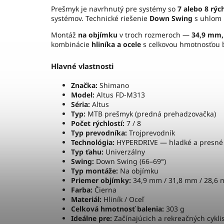
Prešmyk je navrhnutý pre systémy so
7 alebo 8 rýc
systémov. Technické riešenie
Down Swing
s uhlom 
Montáž
na objímku
v troch rozmeroch —
34,9 mm,
kombinácie
hliníka a ocele
s celkovou hmotnosťou 
Hlavné vlastnosti
Značka:
Shimano
Model:
Altus FD-M313
Séria:
Altus
Typ:
MTB prešmyk (predná prehadzovačka)
Počet rýchlostí:
7 / 8
Typ prevodníka:
Trojprevodník
Technológia:
HYPERDRIVE — hladké a presné
Typ ťahu:
Univerzálny
Swing:
Down Swing (66–69°)
Typ montáže:
Na objímku
Priemer objímky:
34,9 mm / 31,8 mm / 28,6
Farba:
Čierna
Materiál:
Hliník / Oceľ
Celková hmotnosť balenia:
303 g
Ideálne pre:
Začínajúcich a rekreačných cykl