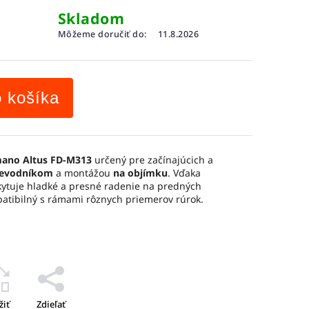
Skladom
Môžeme doručiť do:
11.8.2026
o košíka
ano Altus FD-M313
určený pre začínajúcich a
revodníkom
a montážou
na objímku
. Vďaka
ytuje hladké a presné radenie na predných
atibilný s rámami rôznych priemerov rúrok.
žiť
Zdieľať