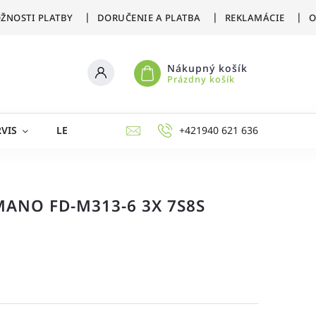
ŽNOSTI PLATBY
DORUČENIE A PLATBA
REKLAMÁCIE
O
Nákupný košík
Prázdny košík
VIS
LETNÉ ŠPORTY
ZIMNÉ ŠPORTY
+421940 621 636
AKCIE 
ANO FD-M313-6 3X 7S8S