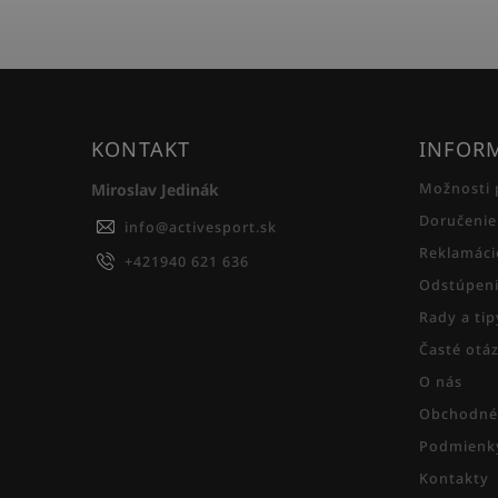
KONTAKT
INFORM
Miroslav Jedinák
Možnosti 
Doručenie
info
@
activesport.sk
Reklamáci
+421940 621 636
Odstúpeni
Rady a ti
Časté otá
O nás
Obchodné
Podmienky
Kontakty