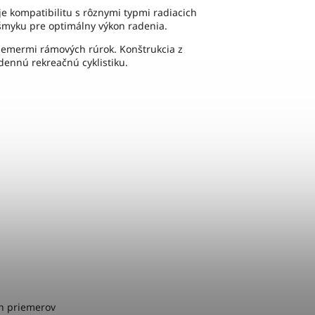
e kompatibilitu s rôznymi typmi radiacich
myku pre optimálny výkon radenia.
riemermi rámových rúrok. Konštrukcia z
dennú rekreačnú cyklistiku.
ch priemerov