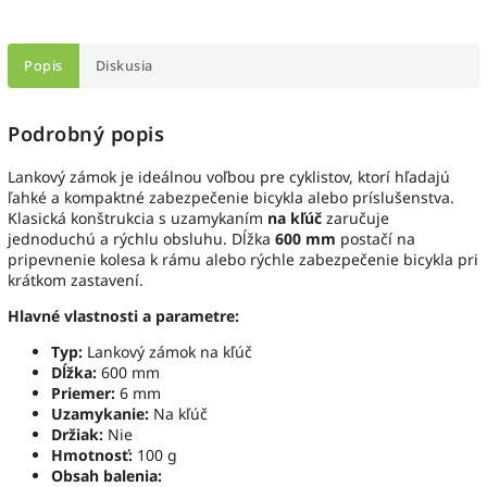
Popis
Diskusia
Podrobný popis
Lankový zámok je ideálnou voľbou pre cyklistov, ktorí hľadajú
ľahké a kompaktné zabezpečenie bicykla alebo príslušenstva.
Klasická konštrukcia s uzamykaním
na kľúč
zaručuje
jednoduchú a rýchlu obsluhu. Dĺžka
600 mm
postačí na
pripevnenie kolesa k rámu alebo rýchle zabezpečenie bicykla pri
krátkom zastavení.
Hlavné vlastnosti a parametre:
Typ:
Lankový zámok na kľúč
Dĺžka:
600 mm
Priemer:
6 mm
Uzamykanie:
Na kľúč
Držiak:
Nie
Hmotnosť:
100 g
Obsah balenia: