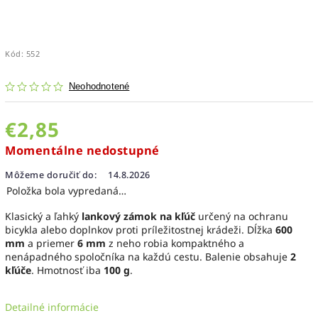
Kód:
552
Neohodnotené
€2,85
Momentálne nedostupné
Môžeme doručiť do:
14.8.2026
Položka bola vypredaná…
Klasický a ľahký
lankový zámok na kľúč
určený na ochranu
bicykla alebo doplnkov proti príležitostnej krádeži. Dĺžka
600
mm
a priemer
6 mm
z neho robia kompaktného a
nenápadného spoločníka na každú cestu. Balenie obsahuje
2
kľúče
. Hmotnosť iba
100 g
.
Detailné informácie