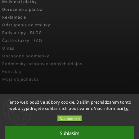
Možnosti platby
Doručenie a platba
Reklamácie
Odstúpenie od zmluvy
Rady a tipy - BLOG
Časté otázky - FAQ
O nás
Obchodné podmienky
Podmienky ochrany osobných údajov
Kontakty
Moja objednávka
FACEBOOK
Tento web používa súbory cookie. Ďalším prechádzaním tohto
webu vyjadrujete súhlas s ich používaním. Viac informácií
tu
.
Nastavenie
Copyright 2026
Activesport
. Všetky práva vyhradené.
Súhlasím
Vytvořil
Shoptet
| Design
Shoptak.cz.