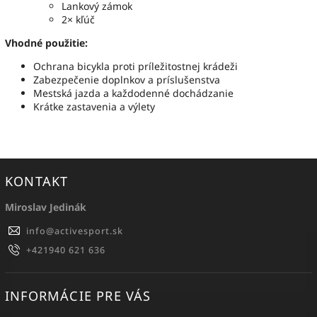
Lankový zámok
2× kľúč
Vhodné použitie:
Ochrana bicykla proti príležitostnej krádeži
Zabezpečenie doplnkov a príslušenstva
Mestská jazda a každodenné dochádzanie
Krátke zastavenia a výlety
KONTAKT
Miroslav Jedinák
info
@
activesport.sk
+421940 621 636
INFORMÁCIE PRE VÁS