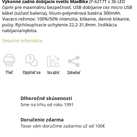
Výkonné zadné dobíjacie svetlo MaxBike
JY-6217T s 36 LED
čipmi pre maximálnu bezpečnosť. USB dobíjanie cez micro USB
kábel (súčasť balenia), lítium-polymérová batéria 300mAh.
Viacero režimov: 100%/50% intenzita, blikanie, denné blikanie,
pulzy. Rýchloupínacie uchytenie 22,2-31,8mm. Indikácia
nabíjania/vybitia.
Detailné informácie
Tlač
Opýtať sa
Strážiť
Zdieľať
Dlhoročné skúsenosti
Sme na trhu od roku 1991
Doručenie zdarma
Tovar vám doručíme zadarmo už od 100€