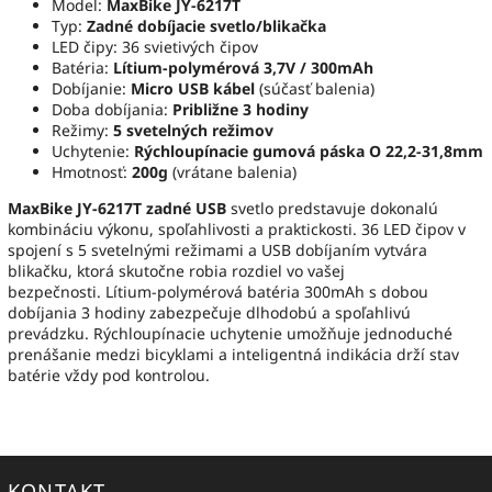
Model:
MaxBike JY-6217T
Typ:
Zadné dobíjacie svetlo/blikačka
LED čipy: 36 svietivých čipov
Batéria:
Lítium-polymérová 3,7V / 300mAh
Dobíjanie:
Micro USB kábel
(súčasť balenia)
Doba dobíjania:
Približne 3 hodiny
Režimy:
5 svetelných režimov
Uchytenie:
Rýchloupínacie gumová páska O 22,2-31,8mm
Hmotnosť:
200g
(vrátane balenia)
MaxBike JY-6217T zadné USB
svetlo predstavuje dokonalú
kombináciu výkonu, spoľahlivosti a praktickosti. 36 LED čipov v
spojení s 5 svetelnými režimami a USB dobíjaním vytvára
blikačku, ktorá skutočne robia rozdiel vo vašej
bezpečnosti. Lítium-polymérová batéria 300mAh s dobou
dobíjania 3 hodiny zabezpečuje dlhodobú a spoľahlivú
prevádzku. Rýchloupínacie uchytenie umožňuje jednoduché
prenášanie medzi bicyklami a inteligentná indikácia drží stav
batérie vždy pod kontrolou.
KONTAKT