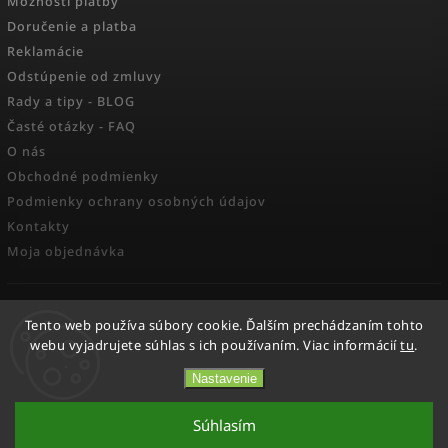
Možnosti platby
Doručenie a platba
Reklamácie
Odstúpenie od zmluvy
Rady a tipy - BLOG
Časté otázky - FAQ
O nás
Obchodné podmienky
Podmienky ochrany osobných údajov
Kontakty
Moja objednávka
FACEBOOK
Tento web používa súbory cookie. Ďalším prechádzaním tohto
webu vyjadrujete súhlas s ich používaním. Viac informácií
tu
.
Nastavenie
Copyright 2026
Activesport
. Všetky práva vyhradené.
Súhlasím
Vytvořil
Shoptet
| Design
Shoptak.cz.