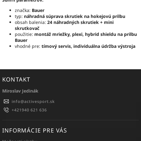
značka:
Bauer
typ:
náhradná súprava skrutiek na hokejovú prilbu
obsah balenia:
24 náhradných skrutiek + mini
skrutkovač
použitie:
montáž mriežky, plexi, hybrid shieldu na prilbu
Bauer
vhodné pre:
tímový servis, individuálna údržba výstroja
KONTAKT
Miroslav Jedinák
info
@
activesport.sk
+421940 621 636
INFORMÁCIE PRE VÁS