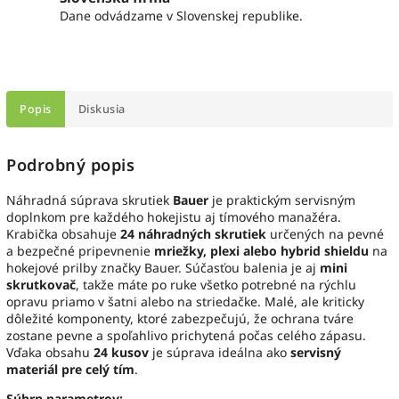
Dane odvádzame v Slovenskej republike.
Popis
Diskusia
Podrobný popis
Náhradná súprava skrutiek
Bauer
je praktickým servisným
doplnkom pre každého hokejistu aj tímového manažéra.
Krabička obsahuje
24 náhradných skrutiek
určených na pevné
a bezpečné pripevnenie
mriežky, plexi alebo hybrid shieldu
na
hokejové prilby značky Bauer. Súčasťou balenia je aj
mini
skrutkovač
, takže máte po ruke všetko potrebné na rýchlu
opravu priamo v šatni alebo na striedačke. Malé, ale kriticky
dôležité komponenty, ktoré zabezpečujú, že ochrana tváre
zostane pevne a spoľahlivo prichytená počas celého zápasu.
Vďaka obsahu
24 kusov
je súprava ideálna ako
servisný
materiál pre celý tím
.
Súhrn parametrov: