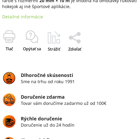
farbe s rozmermi
20 mm × 10 m
je vhodná na omotávky rukovätí
hokejok aj iné športové aplikácie.
Detailné informácie
Tlač
Opýtať sa
Strážiť
Zdieľať
Dlhoročné skúsenosti
Sme na trhu od roku 1991
Doručenie zdarma
Tovar vám doručíme zadarmo už od 100€
Rýchle doručenie
Doručenie už do 24 hodín