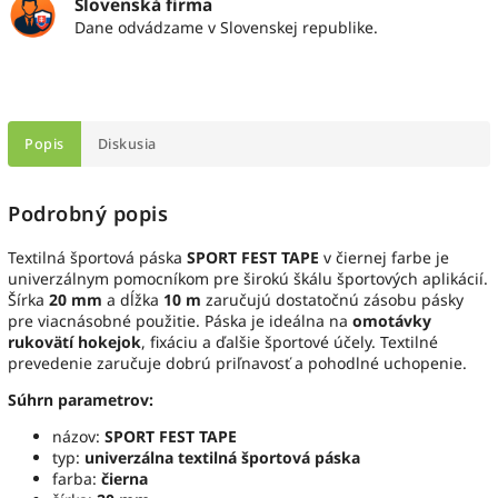
Slovenská firma
Dane odvádzame v Slovenskej republike.
Popis
Diskusia
Podrobný popis
Textilná športová páska
SPORT FEST TAPE
v čiernej farbe je
univerzálnym pomocníkom pre širokú škálu športových aplikácií.
Šírka
20 mm
a dĺžka
10 m
zaručujú dostatočnú zásobu pásky
pre viacnásobné použitie. Páska je ideálna na
omotávky
rukovätí hokejok
, fixáciu a ďalšie športové účely. Textilné
prevedenie zaručuje dobrú priľnavosť a pohodlné uchopenie.
Súhrn parametrov:
názov:
SPORT FEST TAPE
typ:
univerzálna textilná športová páska
farba:
čierna