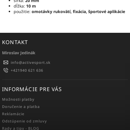
šírka:
20 mm
dĺžka:
10 m
použitie:
omotávky rukovätí, fixácia, športové aplikácie
KONTAKT
Miroslav Jedinák
info
@
activesport.sk
+421940 621 636
INFORMÁCIE PRE VÁS
Možnosti platby
Doručenie a platba
Reklamácie
Odstúpenie od zmluvy
Rady a tipy - BLOG