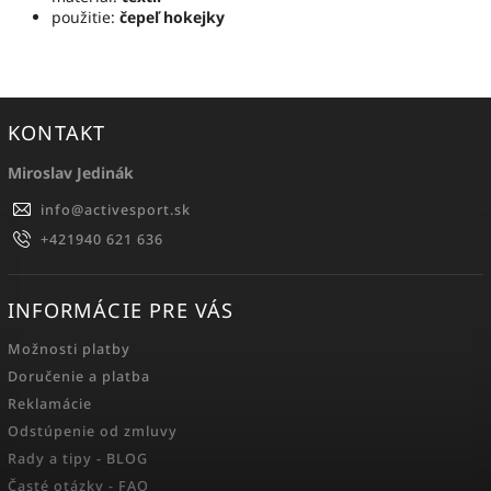
použitie:
čepeľ hokejky
KONTAKT
Miroslav Jedinák
info
@
activesport.sk
+421940 621 636
INFORMÁCIE PRE VÁS
Možnosti platby
Doručenie a platba
Reklamácie
Odstúpenie od zmluvy
Rady a tipy - BLOG
Časté otázky - FAQ