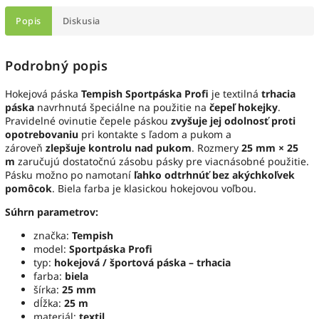
Popis
Diskusia
Podrobný popis
Hokejová páska
Tempish Sportpáska Profi
je textilná
trhacia
páska
navrhnutá špeciálne na použitie na
čepeľ hokejky
.
Pravidelné ovinutie čepele páskou
zvyšuje jej odolnosť proti
opotrebovaniu
pri kontakte s ľadom a pukom a
zároveň
zlepšuje kontrolu nad pukom
. Rozmery
25 mm × 25
m
zaručujú dostatočnú zásobu pásky pre viacnásobné použitie.
Pásku možno po namotaní
ľahko odtrhnúť bez akýchkoľvek
pomôcok
. Biela farba je klasickou hokejovou voľbou.
Súhrn parametrov:
značka:
Tempish
model:
Sportpáska Profi
typ:
hokejová / športová páska – trhacia
farba:
biela
šírka:
25 mm
dĺžka:
25 m
materiál:
textil