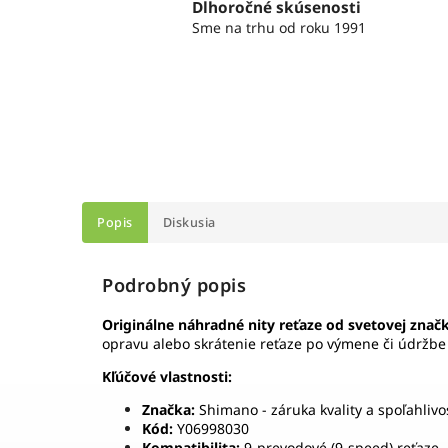
Dlhoročné skúsenosti
Sme na trhu od roku 1991
Popis
Diskusia
Podrobný popis
Originálne náhradné nity reťaze od svetovej zna
opravu alebo skrátenie reťaze po výmene či údržb
Kľúčové vlastnosti:
Značka:
Shimano - záruka kvality a spoľahlivo
Kód:
Y06998030
Kompatibilita:
9-prevodové (9-speed) reťaze