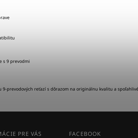
prave
ibilitu
e s 9 prevodmi
 9-prevodových reťazí s dôrazom na originálnu kvalitu a spoľahlivé
ÁCIE PRE VÁS
FACEBOOK