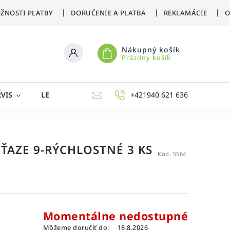
ŽNOSTI PLATBY
DORUČENIE A PLATBA
REKLAMÁCIE
O
Nákupný košík
Prázdny košík
VIS
LETNÉ ŠPORTY
ZIMNÉ ŠPORTY
+421940 621 636
AKCIE 
ŤAZE 9-RÝCHLOSTNÉ 3 KS
Kód:
5564
Momentálne nedostupné
Môžeme doručiť do:
18.8.2026