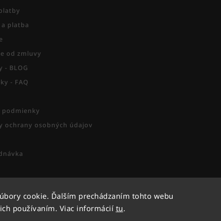
platby
 a platba
e
e od zmluvy
py - BLOG
zky - FAQ
 podmienky
 ochrany osobných údajov
dnávka
súbory cookie. Ďalším prechádzaním tohto webu
Copyright 2026
Activesport
. Všetky práva vyhradené.
 ich používaním. Viac informácií
tu
.
Vytvořil
Shoptet
| Design
Shoptak.cz.