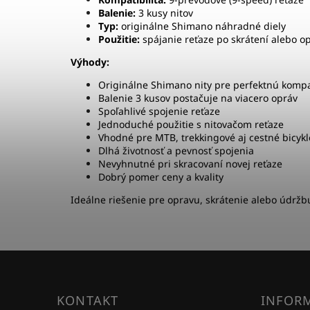
Balenie:
3 kusy nitov
Typ:
originálne Shimano náhradné diely
Použitie:
spájanie reťaze po skrátení alebo o
Výhody:
Originálne Shimano nity pre perfektnú kompat
Balenie 3 kusov postačuje na viacero opráv
Spoľahlivé spojenie reťaze
Jednoduché použitie s nitovačom reťaze
Vhodné pre MTB, trekkingové aj cestné bicykl
Dlhá životnosť a pevnosť spojenia
Nevyhnutné pri skracovaní novej reťaze
Dobrý pomer ceny a kvality
Ideálne riešenie pre opravu, skrátenie alebo údržbu
KONTAKT
INFORM