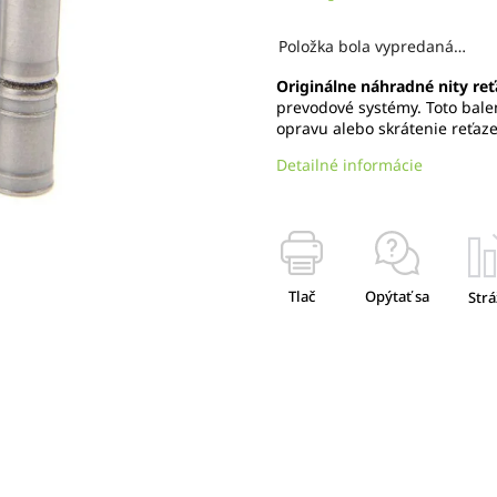
Položka bola vypredaná…
Originálne náhradné nity re
prevodové systémy. Toto bale
opravu alebo skrátenie reťa
Detailné informácie
Tlač
Opýtať sa
Strá