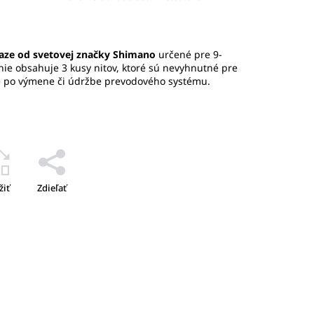
ťaze od svetovej značky Shimano
určené pre 9-
nie obsahuje 3 kusy nitov, ktoré sú nevyhnutné pre
ze po výmene či údržbe prevodového systému.
žiť
Zdieľať