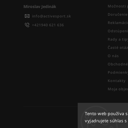
Miroslav Jedinák
Možnosti 
Doručenie
info
@
activesport.sk
Reklamáci
+421940 621 636
Odstúpeni
Rady a ti
Časté otá
O nás
Obchodné
Podmienky
Kontakty
Moja obje
Tento web používa 
vyjadrujete súhlas s