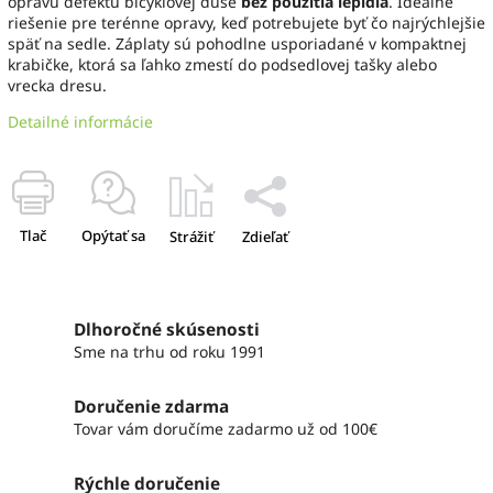
opravu defektu bicyklovej duše
bez použitia lepidla
. Ideálne
riešenie pre terénne opravy, keď potrebujete byť čo najrýchlejšie
späť na sedle. Záplaty sú pohodlne usporiadané v kompaktnej
krabičke, ktorá sa ľahko zmestí do podsedlovej tašky alebo
vrecka dresu.
Detailné informácie
Tlač
Opýtať sa
Strážiť
Zdieľať
Dlhoročné skúsenosti
Sme na trhu od roku 1991
Doručenie zdarma
Tovar vám doručíme zadarmo už od 100€
Rýchle doručenie