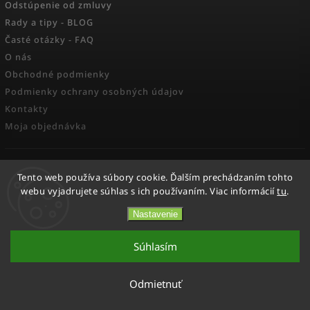
Odstúpenie od zmluvy
Rady a tipy - BLOG
Časté otázky - FAQ
O nás
Obchodné podmienky
Podmienky ochrany osobných údajov
Kontakty
Moja objednávka
FACEBOOK
Tento web používa súbory cookie. Ďalším prechádzaním tohto
webu vyjadrujete súhlas s ich používaním. Viac informácií
tu
.
Nastavenie
Copyright 2026
Activesport
. Všetky práva vyhradené.
Súhlasím
Vytvořil
Shoptet
| Design
Shoptak.cz.
Odmietnuť