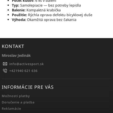
Počet kusov:
6 ks v balení
Typ:
Samolepiacie — bez potreby lepidla
Balenie:
Kompaktná krabička
Použitie:
Rýchla oprava defektu bicyklovej duše
Výhoda:
Okamžitá oprava bez čakania
KONTAKT
Miroslav Jedinák
info
@
activesport.sk
+421940 621 636
INFORMÁCIE PRE VÁS
Možnosti platby
Doručenie a platba
Reklamácie