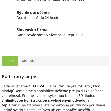
Tovar vám doručíme zadarmo už od 100€
Rýchle doručenie
Doručenie už do 24 hodín
Slovenská firma
Dane odvádzame v Slovenskej republike.
Popis
Diskusia
Podrobný popis
Sada osvetlenia
CTM IGSUS
je navrhnutá pre cyklistov, ktorí
hľadajú kompletné a spoľahlivé riešenie pre jazdu za zníženej
viditeľnosti. Predné svetlo s výkonnou bielou LED diódou
a
hliníkovou konštrukciou s vylepšeným odvodom
tepla
zaručuje stabilný svetelný výkon aj pri dlhšom používaní.
Zadné svetlo s nastaviteľným uhlom montáže umožňuje