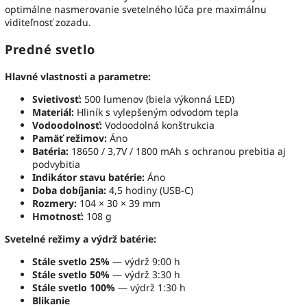
optimálne nasmerovanie svetelného lúča pre maximálnu
viditeľnosť zozadu.
Predné svetlo
Hlavné vlastnosti a parametre:
Svietivosť:
500 lumenov (biela výkonná LED)
Materiál:
Hliník s vylepšeným odvodom tepla
Vodoodolnosť:
Vodoodolná konštrukcia
Pamäť režimov:
Áno
Batéria:
18650 / 3,7V / 1800 mAh s ochranou prebitia aj
podvybitia
Indikátor stavu batérie:
Áno
Doba dobíjania:
4,5 hodiny (USB-C)
Rozmery:
104 × 30 × 39 mm
Hmotnosť:
108 g
Svetelné režimy a výdrž batérie:
Stále svetlo 25%
— výdrž 9:00 h
Stále svetlo 50%
— výdrž 3:30 h
Stále svetlo 100%
— výdrž 1:30 h
Blikanie