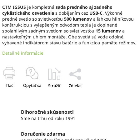
CTM IGSUS
je kompletná
sada predného aj zadného
cyklistického osvetlenia
s dobíjaním cez
USB-C
. Výkonné
predné svetlo so svietivosťou
500 lumenov
a ľahkou hliníkovou
konštrukciou s vylepšeným odvodom tepla je doplnené
spoľahlivým zadným svetlom so svietivosťou
15 lumenov
a
nastaviteľným uhlom montáže. Obe svetlá sú vode odolné,
vybavené indikátorom stavu batérie a funkciou pamäte režimov.
Detailné informácie
Tlač
Opýtať sa
Strážiť
Zdieľať
Dlhoročné skúsenosti
Sme na trhu od roku 1991
Doručenie zdarma