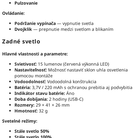
Pulzovanie
Ovládanie:
Podržanie vypínača
— vypnutie svetla
Dvojklik
— prepnutie medzi svetlom a blikaním
Zadné svetlo
Hlavné vlastnosti a parametre:
Svietivosť:
15 lumenov (červená výkonná LED)
Nastaviteľnosť:
Možnosť nastaviť sklon uhla osvetlenia
pomocou montáže
Vodoodolnosť:
Vodoodolná konštrukcia
Batéria:
3,7V / 220 mAh s ochranou prebitia aj podvybitia
Indikátor stavu batérie:
Áno
Doba dobíjania:
2 hodiny (USB-C)
Rozmery:
29 × 41 × 26 mm
Hmotnosť:
32 g
Svetelné režimy:
Stále svetlo 50%
Stále svetlo 100%