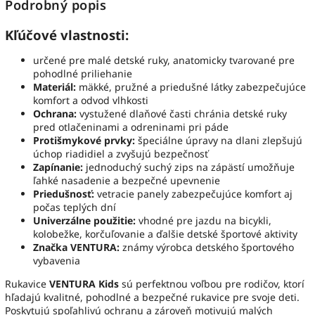
Podrobný popis
Kľúčové vlastnosti:
určené pre malé detské ruky, anatomicky tvarované pre
pohodlné priliehanie
Materiál:
mäkké, pružné a priedušné látky zabezpečujúce
komfort a odvod vlhkosti
Ochrana:
vystužené dlaňové časti chránia detské ruky
pred otlačeninami a odreninami pri páde
Protišmykové prvky:
špeciálne úpravy na dlani zlepšujú
úchop riadidiel a zvyšujú bezpečnosť
Zapínanie:
jednoduchý suchý zips na zápästí umožňuje
ľahké nasadenie a bezpečné upevnenie
Priedušnosť:
vetracie panely zabezpečujúce komfort aj
počas teplých dní
Univerzálne použitie:
vhodné pre jazdu na bicykli,
kolobežke, korčuľovanie a ďalšie detské športové aktivity
Značka VENTURA:
známy výrobca detského športového
vybavenia
Rukavice
VENTURA Kids
sú perfektnou voľbou pre rodičov, ktorí
hľadajú kvalitné, pohodlné a bezpečné rukavice pre svoje deti.
Poskytujú spoľahlivú ochranu a zároveň motivujú malých