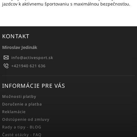
jazdcov k aktívnemu športovaniu s maximálnou bezpečnosťou.
KONTAKT
Miroslav Jedinák
info
@
activesport.sk
+421940 621 636
INFORMÁCIE PRE VÁS
Možnosti platby
Doručenie a platba
Reklamácie
Odstúpenie od zmluvy
Rady a tipy - BLOG
Časté otázky - FAQ