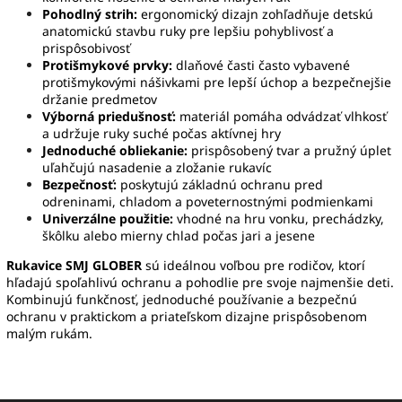
Pohodlný strih:
ergonomický dizajn zohľadňuje detskú
anatomickú stavbu ruky pre lepšiu pohyblivosť a
prispôsobivosť
Protišmykové prvky:
dlaňové časti často vybavené
protišmykovými nášivkami pre lepší úchop a bezpečnejšie
držanie predmetov
Výborná priedušnosť:
materiál pomáha odvádzať vlhkosť
a udržuje ruky suché počas aktívnej hry
Jednoduché obliekanie:
prispôsobený tvar a pružný úplet
uľahčujú nasadenie a zložanie rukavíc
Bezpečnosť:
poskytujú základnú ochranu pred
odreninami, chladom a poveternostnými podmienkami
Univerzálne použitie:
vhodné na hru vonku, prechádzky,
škôlku alebo mierny chlad počas jari a jesene
Rukavice SMJ GLOBER
sú ideálnou voľbou pre rodičov, ktorí
hľadajú spoľahlivú ochranu a pohodlie pre svoje najmenšie deti.
Kombinujú funkčnosť, jednoduché používanie a bezpečnú
ochranu v praktickom a priateľskom dizajne prispôsobenom
malým rukám.