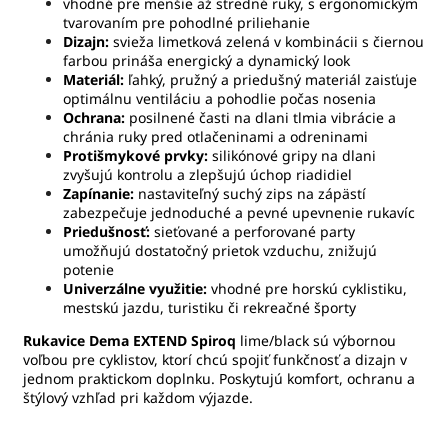
vhodné pre menšie až stredné ruky, s ergonomickým
tvarovaním pre pohodlné priliehanie
Dizajn:
svieža limetková zelená v kombinácii s čiernou
farbou prináša energický a dynamický look
Materiál:
ľahký, pružný a priedušný materiál zaisťuje
optimálnu ventiláciu a pohodlie počas nosenia
Ochrana:
posilnené časti na dlani tlmia vibrácie a
chránia ruky pred otlačeninami a odreninami
Protišmykové prvky:
silikónové gripy na dlani
zvyšujú kontrolu a zlepšujú úchop riadidiel
Zapínanie:
nastaviteľný suchý zips na zápästí
zabezpečuje jednoduché a pevné upevnenie rukavíc
Priedušnosť:
sieťované a perforované party
umožňujú dostatočný prietok vzduchu, znižujú
potenie
Univerzálne využitie:
vhodné pre horskú cyklistiku,
mestskú jazdu, turistiku či rekreačné športy
Rukavice Dema EXTEND Spiroq
lime/black sú výbornou
voľbou pre cyklistov, ktorí chcú spojiť funkčnosť a dizajn v
jednom praktickom doplnku. Poskytujú komfort, ochranu a
štýlový vzhľad pri každom výjazde.