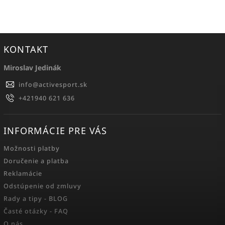
KONTAKT
Miroslav Jedinák
info
@
activesport.sk
+421940 621 636
INFORMÁCIE PRE VÁS
Možnosti platby
Doručenie a platba
Reklamácie
Odstúpenie od zmluvy
Rady a tipy - BLOG
Časté otázky - FAQ
O nás