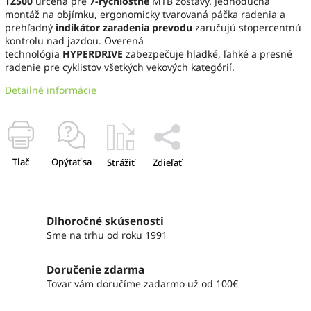
TZ500
určená pre
7-rýchlostné
MTB zostavy. Jednoduchá
montáž na objímku, ergonomicky tvarovaná páčka radenia a
prehľadný
indikátor zaradenia prevodu
zaručujú stopercentnú
kontrolu nad jazdou. Overená
technológia
HYPERDRIVE
zabezpečuje hladké, ľahké a presné
radenie pre cyklistov všetkých vekových kategórií.
Detailné informácie
Tlač
Opýtať sa
Strážiť
Zdieľať
Dlhoročné skúsenosti
Sme na trhu od roku 1991
Doručenie zdarma
Tovar vám doručíme zadarmo už od 100€