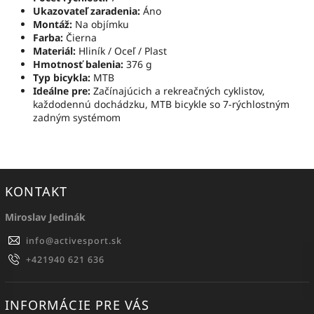
Ukazovateľ zaradenia:
Áno
Montáž:
Na objímku
Farba:
Čierna
Materiál:
Hliník / Oceľ / Plast
Hmotnosť balenia:
376 g
Typ bicykla:
MTB
Ideálne pre:
Začínajúcich a rekreačných cyklistov,
každodennú dochádzku, MTB bicykle so 7-rýchlostným
zadným systémom
KONTAKT
Miroslav Jedinák
info
@
activesport.sk
+421940 621 636
INFORMÁCIE PRE VÁS