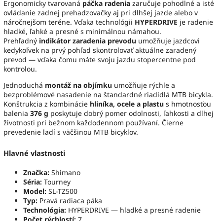
Ergonomicky tvarovaná
páčka radenia
zaručuje pohodlné a isté
ovládanie zadnej prehadzovačky aj pri dlhšej jazde alebo v
náročnejšom teréne. Vďaka technológii
HYPERDRIVE
je radenie
hladké, ľahké a presné s minimálnou námahou.
Prehľadný
indikátor zaradenia prevodu
umožňuje jazdcovi
kedykoľvek na prvý pohľad skontrolovať aktuálne zaradený
prevod — vďaka čomu máte svoju jazdu stopercentne pod
kontrolou.
Jednoduchá
montáž na objímku
umožňuje rýchle a
bezproblémové nasadenie na štandardné riadidlá MTB bicykla.
Konštrukcia z kombinácie
hliníka, ocele a plastu
s hmotnosťou
balenia
376 g
poskytuje dobrý pomer odolnosti, ľahkosti a dlhej
životnosti pri bežnom každodennom používaní. Čierne
prevedenie ladí s väčšinou MTB bicyklov.
Hlavné vlastnosti
Značka:
Shimano
Séria:
Tourney
Model:
SL-TZ500
Typ:
Pravá radiaca páka
Technológia:
HYPERDRIVE — hladké a presné radenie
Počet rýchlostí:
7