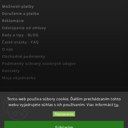
Možnosti platby
Doručenie a platba
Reklamácie
Odstúpenie od zmluvy
Rady a tipy - BLOG
Časté otázky - FAQ
O nás
Obchodné podmienky
Podmienky ochrany osobných údajov
Kontakty
Moja objednávka
FACEBOOK
Tento web používa súbory cookie. Ďalším prechádzaním tohto
webu vyjadrujete súhlas s ich používaním. Viac informácií
tu
.
Nastavenie
Copyright 2026
Activesport
. Všetky práva vyhradené.
Súhlasím