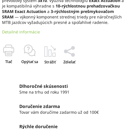
prevodový systém
3x10
. Využíva technológiu
Exact Actuation
a
je kompatibilná výhradne s
10-rýchlostnou prehadzovačkou
SRAM Exact Actuation
a
3-rýchlostným prešmykovačom
SRAM
— výkonný komponent strednej triedy pre náročnejších
MTB jazdcov vyžadujúcich presné a spoľahlivé radenie.
Detailné informácie
Tlač
Opýtať sa
Strážiť
Zdieľať
Dlhoročné skúsenosti
Sme na trhu od roku 1991
Doručenie zdarma
Tovar vám doručíme zadarmo už od 100€
Rýchle doručenie