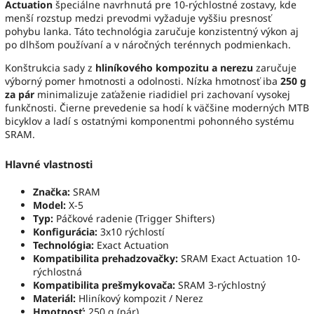
Actuation
špeciálne navrhnutá pre 10-rýchlostné zostavy, kde
menší rozstup medzi prevodmi vyžaduje vyššiu presnosť
pohybu lanka. Táto technológia zaručuje konzistentný výkon aj
po dlhšom používaní a v náročných terénnych podmienkach.
Konštrukcia sady z
hliníkového kompozitu a nerezu
zaručuje
výborný pomer hmotnosti a odolnosti. Nízka hmotnosť iba
250 g
za pár
minimalizuje zaťaženie riadidiel pri zachovaní vysokej
funkčnosti. Čierne prevedenie sa hodí k väčšine moderných MTB
bicyklov a ladí s ostatnými komponentmi pohonného systému
SRAM.
Hlavné vlastnosti
Značka:
SRAM
Model:
X-5
Typ:
Páčkové radenie (Trigger Shifters)
Konfigurácia:
3x10 rýchlostí
Technológia:
Exact Actuation
Kompatibilita prehadzovačky:
SRAM Exact Actuation 10-
rýchlostná
Kompatibilita prešmykovača:
SRAM 3-rýchlostný
Materiál:
Hliníkový kompozit / Nerez
Hmotnosť:
250 g (pár)