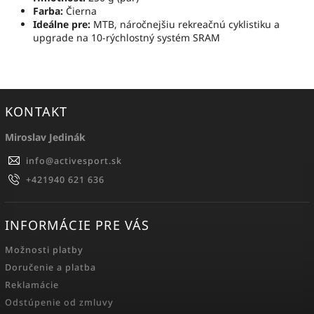
Farba:
Čierna
Ideálne pre:
MTB, náročnejšiu rekreačnú cyklistiku a
upgrade na 10-rýchlostný systém SRAM
KONTAKT
Miroslav Jedinák
info
@
activesport.sk
+421940 621 636
INFORMÁCIE PRE VÁS
Možnosti platby
Doručenie a platba
Reklamácie
Odstúpenie od zmluvy