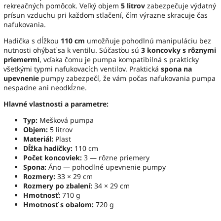
rekreačných pomôcok. Veľký objem
5 litrov
zabezpečuje výdatný
prísun vzduchu pri každom stlačení, čím výrazne skracuje čas
nafukovania.
Hadička s dĺžkou
110 cm
umožňuje pohodlnú manipuláciu bez
nutnosti ohýbať sa k ventilu. Súčasťou sú
3 koncovky s rôznymi
priemermi
, vďaka čomu je pumpa kompatibilná s prakticky
všetkými typmi nafukovacích ventilov. Praktická
spona na
upevnenie
pumpy zabezpečí, že vám počas nafukovania pumpa
nespadne ani neodkĺzne.
Hlavné vlastnosti a parametre:
Typ:
Mešková pumpa
Objem:
5 litrov
Materiál:
Plast
Dĺžka hadičky:
110 cm
Počet koncoviek:
3 — rôzne priemery
Spona:
Áno — pohodlné upevnenie pumpy
Rozmery:
33 × 29 cm
Rozmery po zbalení:
34 × 29 cm
Hmotnosť:
710 g
Hmotnosť s obalom:
720 g