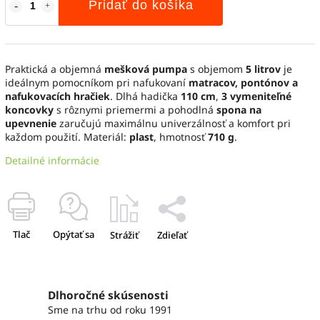
Pridať do košíka
Praktická a objemná
mešková pumpa
s objemom
5 litrov
je
ideálnym pomocníkom pri nafukovaní
matracov, pontónov a
nafukovacích hračiek
. Dlhá hadička
110 cm
,
3 vymeniteľné
koncovky
s rôznymi priemermi a pohodlná
spona na
upevnenie
zaručujú maximálnu univerzálnosť a komfort pri
každom použití. Materiál:
plast
, hmotnosť
710 g
.
Detailné informácie
Tlač
Opýtať sa
Strážiť
Zdieľať
Dlhoročné skúsenosti
Sme na trhu od roku 1991