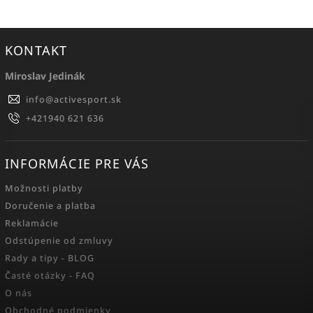
KONTAKT
Miroslav Jedinák
info
@
activesport.sk
+421940 621 636
INFORMÁCIE PRE VÁS
Možnosti platby
Doručenie a platba
Reklamácie
Odstúpenie od zmluvy
Rady a tipy - BLOG
Časté otázky - FAQ
O nás
Obchodné podmienky