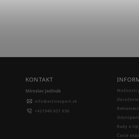
KONTAKT
INFORM
Miroslav Jedinák
Možnosti 
Doručenie
info
@
activesport.sk
Reklamáci
+421940 621 636
Odstúpeni
Rady a ti
Časté otá