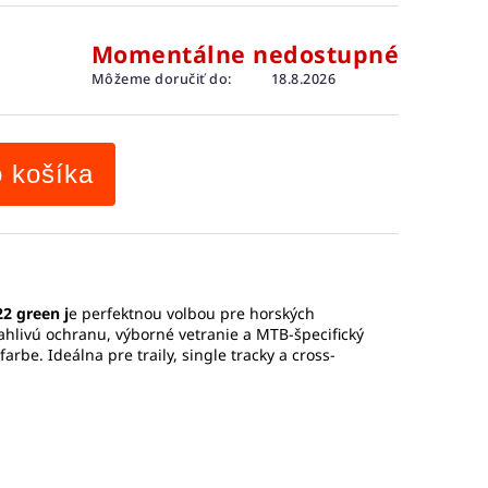
Momentálne nedostupné
Môžeme doručiť do:
18.8.2026
o košíka
2 green j
e perfektnou volbou pre horských
oľahlivú ochranu, výborné vetranie a MTB-špecifický
farbe. Ideálna pre traily, single tracky a cross-