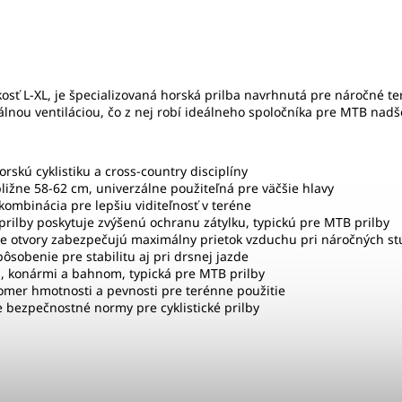
ľkosť L-XL, je špecializovaná horská prilba navrhnutá pre náročné 
lnou ventiláciou, čo z nej robí ideálneho spoločníka pre MTB nadš
rskú cyklistiku a cross-country disciplíny
ližne 58-62 cm, univerzálne použiteľná pre väčšie hlavy
ombinácia pre lepšiu viditeľnosť v teréne
prilby poskytuje zvýšenú ochranu zátylku, typickú pre MTB prilby
cie otvory zabezpečujú maximálny prietok vzduchu pri náročných s
ôsobenie pre stabilitu aj pri drsnej jazde
, konármi a bahnom, typická pre MTB prilby
omer hmotnosti a pevnosti pre terénne použitie
 bezpečnostné normy pre cyklistické prilby