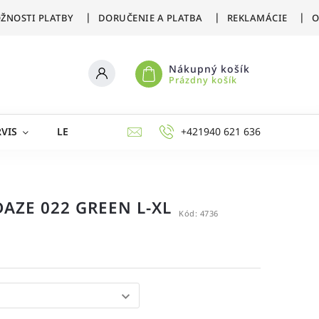
ŽNOSTI PLATBY
DORUČENIE A PLATBA
REKLAMÁCIE
O
Nákupný košík
Prázdny košík
VIS
LETNÉ ŠPORTY
ZIMNÉ ŠPORTY
+421940 621 636
AKCIE 
DAZE 022 GREEN L-XL
Kód:
4736