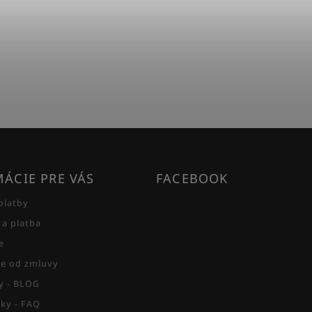
ÁCIE PRE VÁS
FACEBOOK
platby
 a platba
e
e od zmluvy
py - BLOG
zky - FAQ