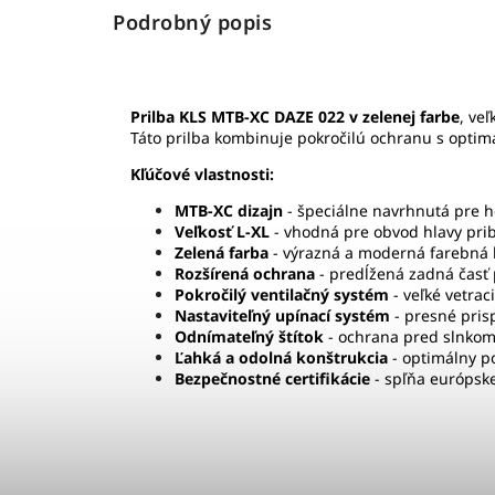
Podrobný popis
Prilba KLS MTB-XC DAZE 022 v zelenej farbe
, ve
Táto prilba kombinuje pokročilú ochranu s optimá
Kľúčové vlastnosti:
MTB-XC dizajn
- špeciálne navrhnutá pre ho
Veľkosť L-XL
- vhodná pre obvod hlavy prib
Zelená farba
- výrazná a moderná farebná k
Rozšírená ochrana
- predĺžená zadná časť 
Pokročilý ventilačný systém
- veľké vetra
Nastaviteľný upínací systém
- presné prisp
Odnímateľný štítok
- ochrana pred slnkom
Ľahká a odolná konštrukcia
- optimálny p
Bezpečnostné certifikácie
- spľňa európske