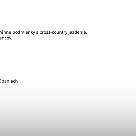
terénne podmienky a cross-country jazdenie.
encov.
túpaniach