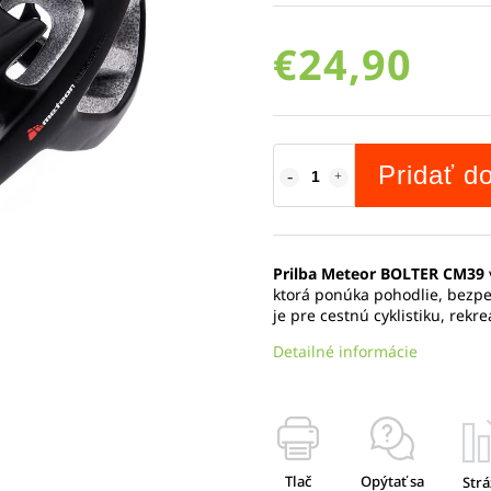
€24,90
Pridať d
Prilba Meteor BOLTER CM39
ktorá ponúka pohodlie, bezpe
je pre cestnú cyklistiku, rek
Detailné informácie
Tlač
Opýtať sa
Strá