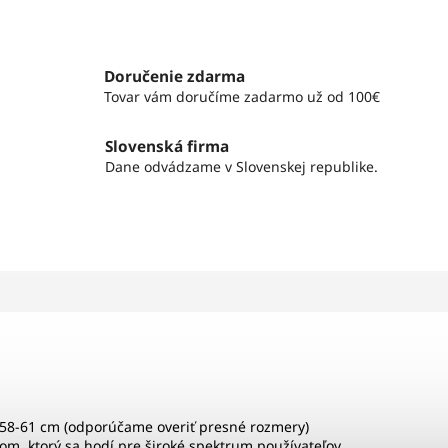
Doručenie zdarma
Tovar vám doručíme zadarmo už od 100€
Slovenská firma
Dane odvádzame v Slovenskej republike.
 58-61 cm (odporúčame overiť presné rozmery)
om, ktorý sa hodí pre široké spektrum používateľov