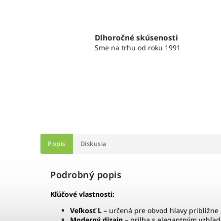
Dlhoročné skúsenosti
Sme na trhu od roku 1991
Popis
Diskusia
Podrobný popis
Kľúčové vlastnosti:
Veľkosť L
– určená pre obvod hlavy približne
Moderný dizajn
– prilba s elegantným vzhľad