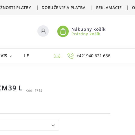
ŽNOSTI PLATBY
DORUČENIE A PLATBA
REKLAMÁCIE
O
Nákupný košík
Prázdny košík
VIS
LETNÉ ŠPORTY
ZIMNÉ ŠPORTY
+421940 621 636
AKCIE 
CM39 L
Kód:
1715