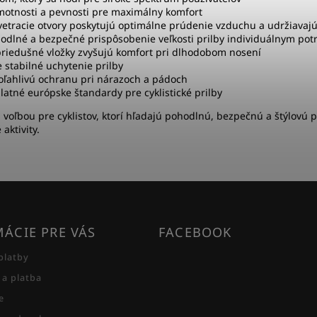
motnosti a pevnosti pre maximálny komfort
vetracie otvory poskytujú optimálne prúdenie vzduchu a udržiavajú
dlné a bezpečné prispôsobenie veľkosti prilby individuálnym po
riedušné vložky zvyšujú komfort pri dlhodobom nosení
 stabilné uchytenie prilby
ľahlivú ochranu pri nárazoch a pádoch
latné európske štandardy pre cyklistické prilby
 voľbou pre cyklistov, ktorí hľadajú pohodlnú, bezpečnú a štýlovú p
aktivity.
ÁCIE PRE VÁS
FACEBOOK
platby
 a platba
e