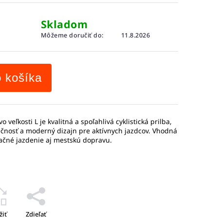
Skladom
Môžeme doručiť do:
11.8.2026
o košíka
vo veľkosti L je kvalitná a spoľahlivá cyklistická prilba,
čnosť a moderný dizajn pre aktívnych jazdcov. Vhodná
reačné jazdenie aj mestskú dopravu.
žiť
Zdieľať