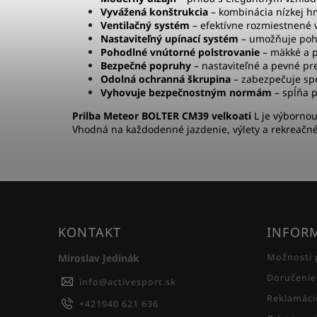
Vyvážená konštrukcia
– kombinácia nízkej h
Ventilačný systém
– efektívne rozmiestnené 
Nastaviteľný upínací systém
– umožňuje poho
Pohodlné vnútorné polstrovanie
– mäkké a p
Bezpečné popruhy
– nastaviteľné a pevné pre
Odolná ochranná škrupina
– zabezpečuje spo
Vyhovuje bezpečnostným normám
– spĺňa p
Prilba Meteor BOLTER CM39 velkoati
L je výbornou
Vhodná na každodenné jazdenie, výlety a rekreačné 
KONTAKT
INFORM
Miroslav Jedinák
Možnosti 
Doručenie
info
@
activesport.sk
Reklamáci
+421940 621 636