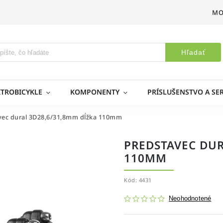
MO
Hľadať
KTROBICYKLE
KOMPONENTY
PRÍSLUŠENSTVO A SER
vec dural 3D28,6/31,8mm dĺžka 110mm
PREDSTAVEC DUR
110MM
Kód:
4431
Neohodnotené