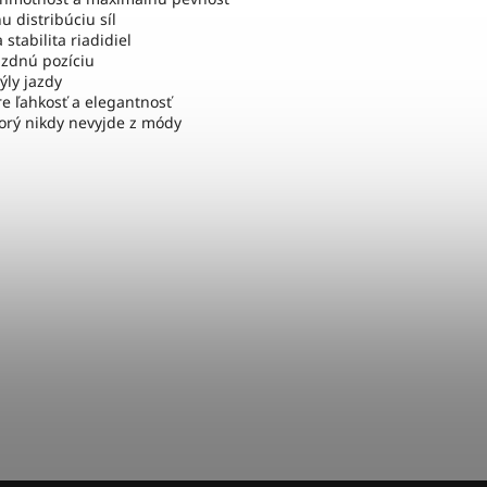
u distribúciu síl
stabilita riadidiel
azdnú pozíciu
ýly jazdy
e ľahkosť a elegantnosť
torý nikdy nevyjde z módy