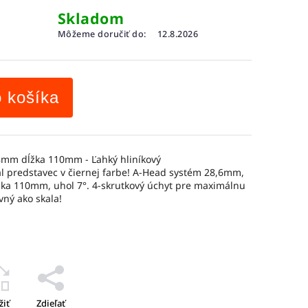
Skladom
Môžeme doručiť do:
12.8.2026
o košíka
8mm dĺžka 110mm - Ľahký hliníkový
l predstavec v čiernej farbe! A-Head systém 28,6mm,
žka 110mm, uhol 7°. 4-skrutkový úchyt pre maximálnu
vný ako skala!
žiť
Zdieľať