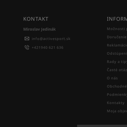
KONTAKT
INFORM
Miroslav Jedinák
Možnosti 
Doručenie
info
@
activesport.sk
Reklamáci
+421940 621 636
Odstúpeni
Rady a ti
Časté otá
O nás
Obchodné
Podmienky
Kontakty
Moja obje