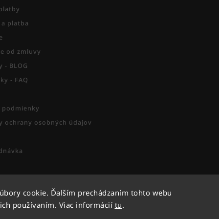
platby
 a platba
e
e od zmluvy
py - BLOG
zky - FAQ
 podmienky
 ochrany osobných údajov
dnávka
súbory cookie. Ďalším prechádzaním tohto webu
Copyright 2026
Activesport
. Všetky práva vyhradené.
 ich používaním. Viac informácií
tu
.
Vytvořil
Shoptet
| Design
Shoptak.cz.