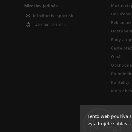
Miroslav Jedinák
Možnosti 
Doručenie
info
@
activesport.sk
Reklamáci
+421940 621 636
Odstúpeni
Rady a ti
Časté otá
O nás
Obchodné
Podmienky
Kontakty
Moja obje
Tento web používa 
vyjadrujete súhlas s