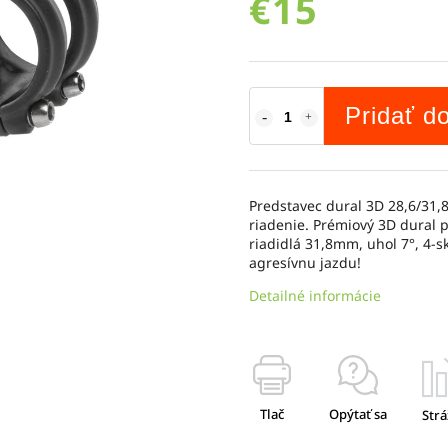
€15
Pridať d
Predstavec dural 3D 28,6/31,
riadenie. Prémiový 3D dural 
riadidlá 31,8mm, uhol 7°, 4-s
agresívnu jazdu!
Detailné informácie
Tlač
Opýtať sa
Strá