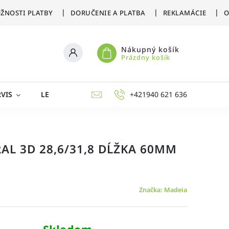
ŽNOSTI PLATBY
DORUČENIE A PLATBA
REKLAMÁCIE
O
Nákupný košík
Prázdny košík
VIS
LETNÉ ŠPORTY
ZIMNÉ ŠPORTY
+421940 621 636
AKCIE 
AL 3D 28,6/31,8 DĹŽKA 60MM
Značka:
Madeia