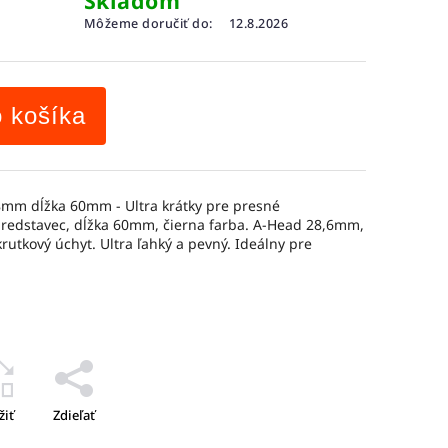
Skladom
Môžeme doručiť do:
12.8.2026
o košíka
8mm dĺžka 60mm - Ultra krátky pre presné
predstavec, dĺžka 60mm, čierna farba. A-Head 28,6mm,
krutkový úchyt. Ultra ľahký a pevný. Ideálny pre
žiť
Zdieľať