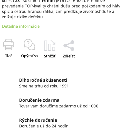
kolesá
28"
so šírkou
16 mm
(ETRTO 16-622). Prémiové
prevedenie TOP-kvality chráni dušu pred poškodením od hláv
špíc a ostrou hranou ráfika, čím predlžuje životnosť duše a
znižuje riziko defektu.
Detailné informácie
Tlač
Opýtať sa
Strážiť
Zdieľať
Dlhoročné skúsenosti
Sme na trhu od roku 1991
Doručenie zdarma
Tovar vám doručíme zadarmo už od 100€
Rýchle doručenie
Doručenie už do 24 hodín