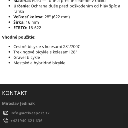
Materiál:
Plast — tuhé a presné sedenie v ráfiku
Určenie:
Ochrana duše pred poškodením od hláv špíc a
ráfika
Veľkosť kolesa:
28" (622 mm)
Šírka:
16 mm
ETRTO:
16-622
Vhodné použitie:
Cestné bicykle s kolesami 28"/700C
Trekingové bicykle s kolesami 28"
Gravel bicykle
Mestské a hybridné bicykle
KONTAKT
Miroslav Jedinák
info
@
activesport.sk
+421940 621 636