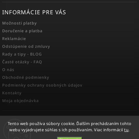
INFORMÁCIE PRE VÁS
Možnosti platby
Doručenie a platba
Reklamácie
Odstúpenie od zmluvy
Rady a tipy - BLOG
Časté otázky - FAQ
O nás
Obchodné podmienky
Podmienky ochrany osobných údajov
Kontakty
Moja objednávka
FACEBOOK
Tento web používa súbory cookie. Ďalším prechádzaním tohto
webu vyjadrujete súhlas s ich používaním. Viac informácií
tu
.