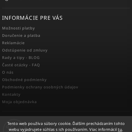
INFORMÁCIE PRE VÁS
Možnosti platby
Doručenie a platba
Reklamácie
Odstúpenie od zmluvy
Rady a tipy - BLOG
Časté otázky - FAQ
O nás
Obchodné podmienky
Podmienky ochrany osobných údajov
Kontakty
Moja objednávka
FACEBOOK
Tento web používa súbory cookie. Ďalším prechádzaním tohto
webu vyjadrujete súhlas s ich používaním. Viac informácií
tu
.