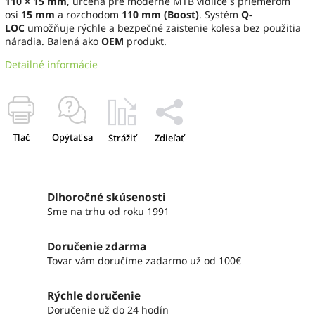
110 × 15 mm
, určená pre moderné MTB vidlice s priemerom
osi
15 mm
a rozchodom
110 mm (Boost)
. Systém
Q-
LOC
umožňuje rýchle a bezpečné zaistenie kolesa bez použitia
náradia. Balená ako
OEM
produkt.
Detailné informácie
Tlač
Opýtať sa
Strážiť
Zdieľať
Dlhoročné skúsenosti
Sme na trhu od roku 1991
Doručenie zdarma
Tovar vám doručíme zadarmo už od 100€
Rýchle doručenie
Doručenie už do 24 hodín