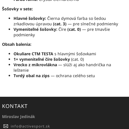
Šošovky v sete:
Hlavné šošovky:
Čierna dymová farba so šedou
zrkadlovou úpravou
(cat. 3)
— pre slnečné podmienky
Vymeniteľné šošovky:
Číre
(cat. 0)
— pre tmavšie
podmienky
Obsah balenia:
Okuliare CTM TESTA
s hlavnými šošovkami
1× vymeniteľné číre šošovky
(cat. 0)
Vrecko z mikrovlákna
— slúži aj ako handrička na
leštenie
Tvrdý obal na zips
— ochrana celého setu
KONTAKT
Miroslav Jedinák
info
@
activesport.sk