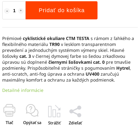
Pridať do košíka
Prémiové
cyklistické okuliare CTM TESTA
s rámom z ľahkého a
flexibilného materiálu
TR90
v lesklom transparentnom
prevedení a jednoduchým systémom výmeny skiel. Hlavné
šošovky
cat. 3
v čiernej dymovej farbe so šedou zrkadlovou
úpravou sú doplnené
čiernymi šošovkami cat. 0
pre tmavšie
podmienky. Prispôsobiteľné stráničky s pogumovaním
Hytrel
,
anti-scratch, anti-fog úprava a ochrana
UV400
zaručujú
maximálny komfort a ochranu za každých podmienok.
Detailné informácie
Tlač
Opýtať sa
Strážiť
Zdieľať