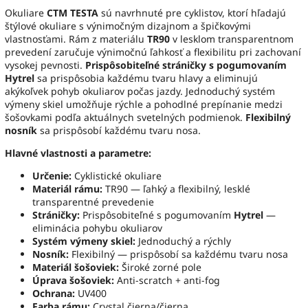
Okuliare
CTM TESTA
sú navrhnuté pre cyklistov, ktorí hľadajú
štýlové okuliare s výnimočným dizajnom a špičkovými
vlastnosťami. Rám z materiálu
TR90
v lesklom transparentnom
prevedení zaručuje výnimočnú ľahkosť a flexibilitu pri zachovaní
vysokej pevnosti.
Prispôsobiteľné stráničky s pogumovaním
Hytrel
sa prispôsobia každému tvaru hlavy a eliminujú
akýkoľvek pohyb okuliarov počas jazdy. Jednoduchý systém
výmeny skiel umožňuje rýchle a pohodlné prepínanie medzi
šošovkami podľa aktuálnych svetelných podmienok.
Flexibilný
nosník
sa prispôsobí každému tvaru nosa.
Hlavné vlastnosti a parametre:
Určenie:
Cyklistické okuliare
Materiál rámu:
TR90 — ľahký a flexibilný, lesklé
transparentné prevedenie
Stráničky:
Prispôsobiteľné s pogumovaním
Hytrel
—
eliminácia pohybu okuliarov
Systém výmeny skiel:
Jednoduchý a rýchly
Nosník:
Flexibilný — prispôsobí sa každému tvaru nosa
Materiál šošoviek:
Široké zorné pole
Úprava šošoviek:
Anti-scratch + anti-fog
Ochrana:
UV400
Farba rámu:
Crystal čierna/čierna