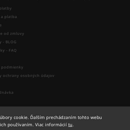
platby
 a platba
e
e od zmluvy
py - BLOG
zky - FAQ
 podmienky
 ochrany osobných údajov
dnávka
súbory cookie. Ďalším prechádzaním tohto webu
Copyright 2026
Activesport
. Všetky práva vyhradené.
 ich používaním. Viac informácií
tu
.
Vytvořil
Shoptet
| Design
Shoptak.cz.