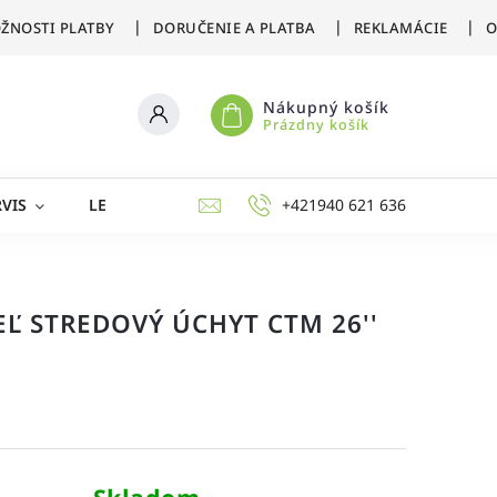
ŽNOSTI PLATBY
DORUČENIE A PLATBA
REKLAMÁCIE
O
Nákupný košík
Prázdny košík
VIS
LETNÉ ŠPORTY
ZIMNÉ ŠPORTY
+421940 621 636
AKCIE 
Ľ STREDOVÝ ÚCHYT CTM 26''