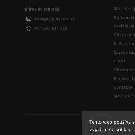
Miroslav Jedinák
Možnosti 
Doručenie
info
@
activesport.sk
Reklamáci
+421940 621 636
Odstúpeni
Rady a ti
Časté otá
O nás
Obchodné
Podmienky
Kontakty
Moja obje
Tento web používa 
vyjadrujete súhlas s