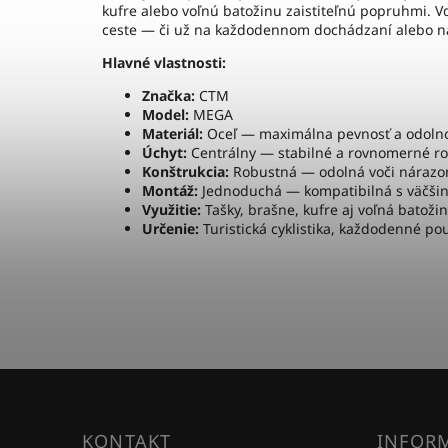
kufre alebo voľnú batožinu zaistiteľnú popruhmi.
ceste — či už na každodennom dochádzaní alebo na
Hlavné vlastnosti:
Značka:
CTM
Model:
MEGA
Materiál:
Oceľ — maximálna pevnosť a odoln
Úchyt:
Centrálny — stabilné a rovnomerné ro
Konštrukcia:
Robustná — odolná voči nárazo
Montáž:
Jednoduchá — kompatibilná s väčšin
Využitie:
Tašky, brašne, kufre aj voľná batoži
Určenie:
Turistická cyklistika, každodenné po
KONTAKT
INFORM