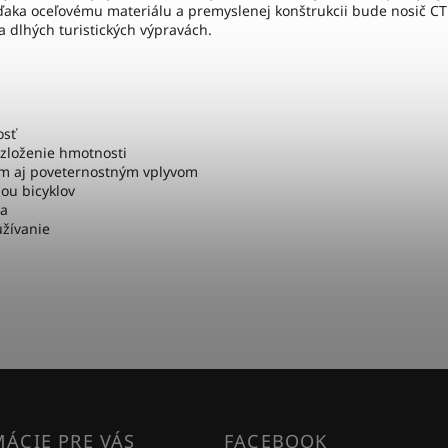
 Vďaka oceľovému materiálu a premyslenej konštrukcii bude nosič 
 dlhých turistických výpravách.
osť
zloženie hmotnosti
m aj poveternostným vplyvom
ou bicyklov
na
užívanie
ÁCIE PRE VÁS
FACEBOOK