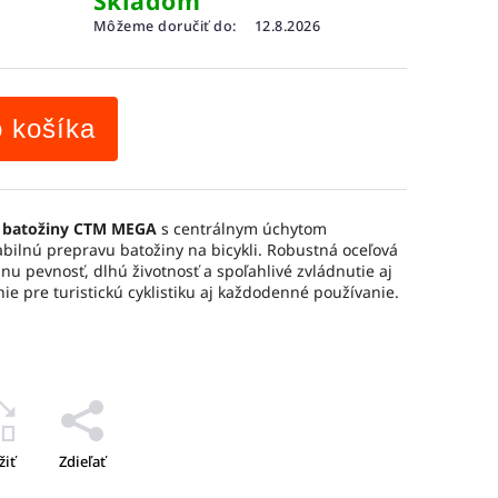
Skladom
Môžeme doručiť do:
12.8.2026
o košíka
č batožiny CTM MEGA
s centrálnym úchytom
bilnú prepravu batožiny na bicykli. Robustná oceľová
u pevnosť, dlhú životnosť a spoľahlivé zvládnutie aj
nie pre turistickú cyklistiku aj každodenné používanie.
žiť
Zdieľať