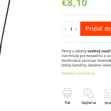
€8,10
Pridať d
Pevný a odolný
oceľový nosi
navrhnutý pre bezpečnú a sta
konštrukcia zaručuje maximáln
ťažšej batožiny. Ideálne rieše
Detailné informácie
Tlač
Opýtať sa
Strá