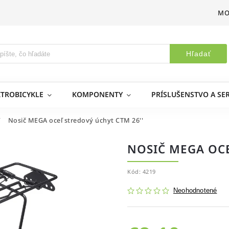
MO
Hľadať
KTROBICYKLE
KOMPONENTY
PRÍSLUŠENSTVO A SER
/
Nosič MEGA oceľ stredový úchyt CTM 26''
NOSIČ MEGA OCE
Kód:
4219
Neohodnotené