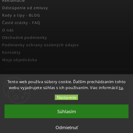
Reklamácie
Odstúpenie od zmluvy
Rady a tipy - BLOG
Časté otázky - FAQ
O nás
Obchodné podmienky
Podmienky ochrany osobných údajov
Kontakty
Moja objednávka
FACEBOOK
Tento web používa súbory cookie. Ďalším prechádzaním tohto
webu vyjadrujete súhlas s ich používaním. Viac informácií
tu
.
Nastavenie
Copyright 2026
Activesport
. Všetky práva vyhradené.
Súhlasím
Vytvořil
Shoptet
| Design
Shoptak.cz.
Odmietnuť