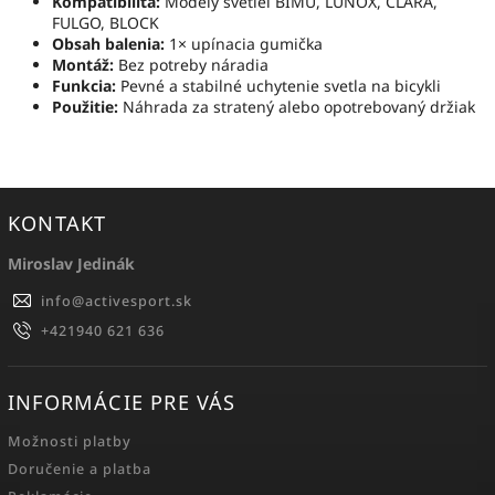
Kompatibilita:
Modely svetiel BIMU, LUNOX, CLARA,
FULGO, BLOCK
Obsah balenia:
1× upínacia gumička
Montáž:
Bez potreby náradia
Funkcia:
Pevné a stabilné uchytenie svetla na bicykli
Použitie:
Náhrada za stratený alebo opotrebovaný držiak
KONTAKT
Miroslav Jedinák
info
@
activesport.sk
+421940 621 636
INFORMÁCIE PRE VÁS
Možnosti platby
Doručenie a platba