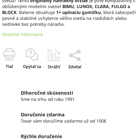
svetla? Tento
originálny náhradný držiak
je plne kompatibilný s
obľúbenými modelmi svetiel
BIMU, LUNOX, CLARA, FULGO a
BLOCK
. Balenie obsahuje
1× upínaciu gumičku
, ktorá zabezpečí
pevné a stabilné uchytenie vášho svetla na riadidlách alebo
sedlovke bez potreby náradia.
Detailné informácie
Tlač
Opýtať sa
Strážiť
Zdieľať
Dlhoročné skúsenosti
Sme na trhu od roku 1991
Doručenie zdarma
Tovar vám doručíme zadarmo už od 100€
Rýchle doručenie