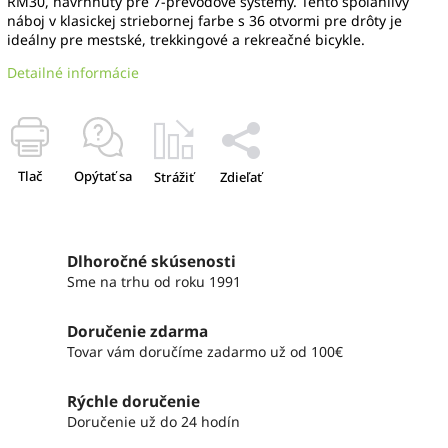
RM30, navrhnutý pre 7-prevodové systémy. Tento spoľahlivý
náboj v klasickej striebornej farbe s 36 otvormi pre drôty je
ideálny pre mestské, trekkingové a rekreačné bicykle.
Detailné informácie
Tlač
Opýtať sa
Strážiť
Zdieľať
Dlhoročné skúsenosti
Sme na trhu od roku 1991
Doručenie zdarma
Tovar vám doručíme zadarmo už od 100€
Rýchle doručenie
Doručenie už do 24 hodín