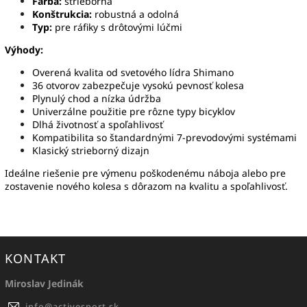
Farba:
strieborná
Konštrukcia:
robustná a odolná
Typ:
pre ráfiky s drôtovými lúčmi
Výhody:
Overená kvalita od svetového lídra Shimano
36 otvorov zabezpečuje vysokú pevnosť kolesa
Plynulý chod a nízka údržba
Univerzálne použitie pre rôzne typy bicyklov
Dlhá životnosť a spoľahlivosť
Kompatibilita so štandardnými 7-prevodovými systémami
Klasický strieborný dizajn
Ideálne riešenie pre výmenu poškodenému náboja alebo pre
zostavenie nového kolesa s dôrazom na kvalitu a spoľahlivosť.
KONTAKT
Miroslav Jedinák
info
@
activesport.sk