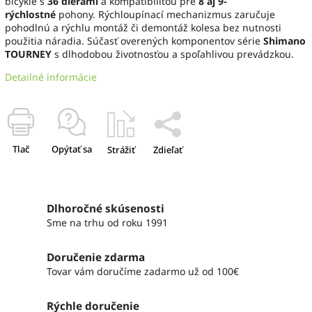
bicykle s
36 dierami
a kompatibilitou pre
8 aj 9-
rýchlostné
pohony. Rýchloupínací mechanizmus zaručuje
pohodlnú a rýchlu montáž či demontáž kolesa bez nutnosti
použitia náradia. Súčasť overených komponentov série
Shimano
TOURNEY
s dlhodobou životnosťou a spoľahlivou prevádzkou.
Detailné informácie
Tlač
Opýtať sa
Strážiť
Zdieľať
Dlhoročné skúsenosti
Sme na trhu od roku 1991
Doručenie zdarma
Tovar vám doručíme zadarmo už od 100€
Rýchle doručenie