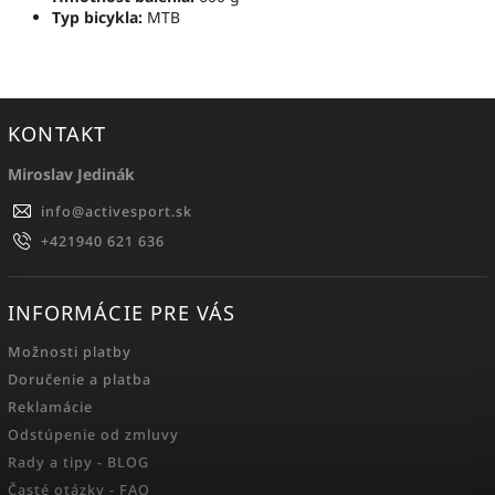
Typ bicykla:
MTB
KONTAKT
Miroslav Jedinák
info
@
activesport.sk
+421940 621 636
INFORMÁCIE PRE VÁS
Možnosti platby
Doručenie a platba
Reklamácie
Odstúpenie od zmluvy
Rady a tipy - BLOG
Časté otázky - FAQ