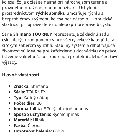
kolesa, čo je dôležité najmä pri náročnejšom teréne a
pravidelnom každodennom používaní. Uchytenie
prostredníctvom
rýchloupínáku
umožňuje rýchlu a
bezproblémovú výmenu kolesa bez náradia — praktická
vlastnosť pri oprave defektu alebo pri preprave bicykla.
Séria
Shimano TOURNEY
reprezentuje základnú sadu
cyklistických komponentov pre všetky vekové kategórie so
širokým záberom využitia. Stabilný systém a dlhotrvajúca
životnosť sú ideálne pre každodennú dochádzku do práce,
trávenie voľného času s rodinou a priateľmi alebo športové
výjazdy.
Hlavné vlastnosti
Značka:
Shimano
Séria:
TOURNEY
Typ:
Zadný náboj
Počet dier:
36
Kompatibilita:
8/9-rýchlostné pohony
Spôsob uchytenia:
Rýchloupínák
Materiál:
Hliník
Farba:
Čierna
Hmotnosť balenia:
600 g