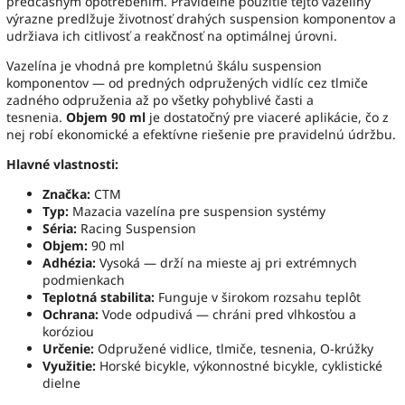
predčasným opotrebením. Pravidelné použitie tejto vazelíny
výrazne predlžuje životnosť drahých suspension komponentov a
udržiava ich citlivosť a reakčnosť na optimálnej úrovni.
Vazelína je vhodná pre kompletnú škálu suspension
komponentov — od predných odpružených vidlíc cez tlmiče
zadného odpruženia až po všetky pohyblivé časti a
tesnenia.
Objem 90 ml
je dostatočný pre viaceré aplikácie, čo z
nej robí ekonomické a efektívne riešenie pre pravidelnú údržbu.
Hlavné vlastnosti:
Značka:
CTM
Typ:
Mazacia vazelína pre suspension systémy
Séria:
Racing Suspension
Objem:
90 ml
Adhézia:
Vysoká — drží na mieste aj pri extrémnych
podmienkach
Teplotná stabilita:
Funguje v širokom rozsahu teplôt
Ochrana:
Vode odpudivá — chráni pred vlhkosťou a
koróziou
Určenie:
Odpružené vidlice, tlmiče, tesnenia, O-krúžky
Využitie:
Horské bicykle, výkonnostné bicykle, cyklistické
dielne