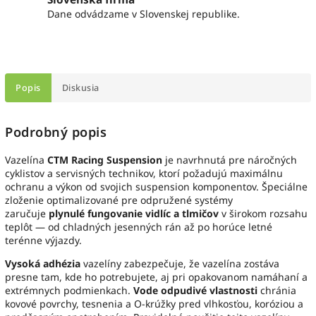
Dane odvádzame v Slovenskej republike.
Popis
Diskusia
Podrobný popis
Vazelína
CTM Racing Suspension
je navrhnutá pre náročných
cyklistov a servisných technikov, ktorí požadujú maximálnu
ochranu a výkon od svojich suspension komponentov. Špeciálne
zloženie optimalizované pre odpružené systémy
zaručuje
plynulé fungovanie vidlíc a tlmičov
v širokom rozsahu
teplôt — od chladných jesenných rán až po horúce letné
terénne výjazdy.
Vysoká adhézia
vazelíny zabezpečuje, že vazelína zostáva
presne tam, kde ho potrebujete, aj pri opakovanom namáhaní a
extrémnych podmienkach.
Vode odpudivé vlastnosti
chránia
kovové povrchy, tesnenia a O-krúžky pred vlhkosťou, koróziou a