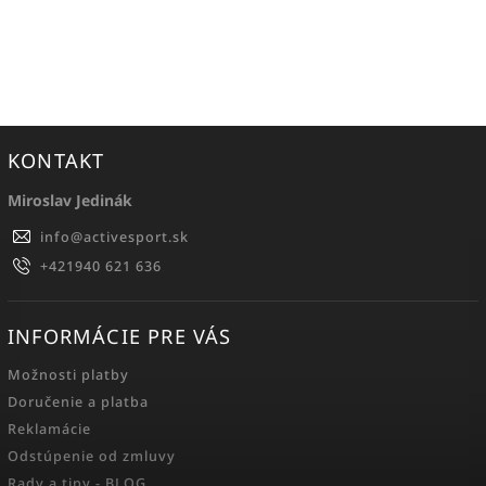
KONTAKT
Miroslav Jedinák
info
@
activesport.sk
+421940 621 636
INFORMÁCIE PRE VÁS
Možnosti platby
Doručenie a platba
Reklamácie
Odstúpenie od zmluvy
Rady a tipy - BLOG