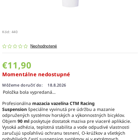
Kód:
440
Neohodnotené
€11,90
Momentálne nedostupné
Môžeme doručiť do:
18.8.2026
Položka bola vypredaná…
Profesionálna
mazacia vazelína CTM Racing
Suspension
špeciálne vyvinutá pre údržbu a mazanie
odpružených systémov horských a výkonnostných bicyklov.
Objem
90 ml
poskytuje dostatok maziva pre viaceré aplikácie.
Vysoká adhézia, teplotná stabilita a vode odpudivé vlastnosti
zaručujú spoľahlivú ochranu tesnení, O-krúžkov a všetkých
pohyblivých častí suspension systémov aj v extrémnych