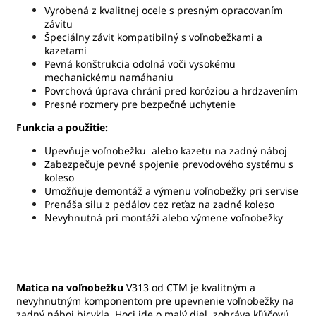
Vyrobená z kvalitnej ocele s presným opracovaním
závitu
Špeciálny závit kompatibilný s voľnobežkami a
kazetami
Pevná konštrukcia odolná voči vysokému
mechanickému namáhaniu
Povrchová úprava chráni pred koróziou a hrdzavením
Presné rozmery pre bezpečné uchytenie
Funkcia a použitie:
Upevňuje voľnobežku alebo kazetu na zadný náboj
Zabezpečuje pevné spojenie prevodového systému s
koleso
Umožňuje demontáž a výmenu voľnobežky pri servise
Prenáša silu z pedálov cez reťaz na zadné koleso
Nevyhnutná pri montáži alebo výmene voľnobežky
Matica na voľnobežku
V313 od CTM je kvalitným a
nevyhnutným komponentom pre upevnenie voľnobežky na
zadný náboj bicykla. Hoci ide o malý diel, zohráva kľúčovú