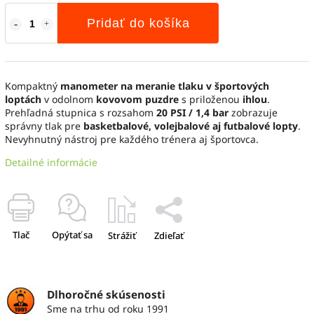
Pridať do košíka
Kompaktný
manometer na meranie tlaku v športových
loptách
v odolnom
kovovom puzdre
s priloženou
ihlou
.
Prehľadná stupnica s rozsahom
20 PSI / 1,4 bar
zobrazuje
správny tlak pre
basketbalové, volejbalové aj futbalové lopty
.
Nevyhnutný nástroj pre každého trénera aj športovca.
Detailné informácie
Tlač
Opýtať sa
Strážiť
Zdieľať
Dlhoročné skúsenosti
Sme na trhu od roku 1991