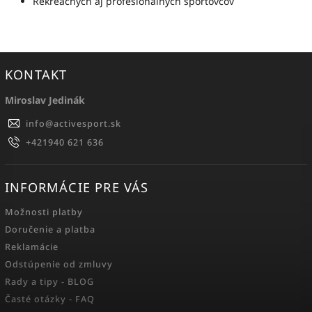
Rekreačných aj profesionálnych športovcov
KONTAKT
Miroslav Jedinák
info
@
activesport.sk
+421940 621 636
INFORMÁCIE PRE VÁS
Možnosti platby
Doručenie a platba
Reklamácie
Odstúpenie od zmluvy
Rady a tipy - BLOG
Časté otázky - FAQ