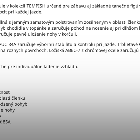
ule v kolekcii TEMPISH určené pre zábavu aj základné tanečné figúr
it pri každej jazde.
lná s jemným zamatovým polstrovaním zosilneným v oblasti členkov
hyb chodidla v topánke a zaručuje pohodlné nosenie aj pri dlhšom
ručuje pevné uloženie nohy v korčuli.
 PUC 84A zaručuje výbornú stabilitu a kontrolu pri jazde. Trbliet
u na rôznych povrchoch. Ložiská ABEC-7 z chrómovej ocele zaručujú
rbe pre individuálne ladenie vzhľadu.
tnosť
lasti členku
rodzený pohyb
ie nohy
A
ť 85A