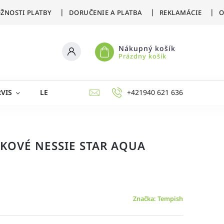
ŽNOSTI PLATBY
DORUČENIE A PLATBA
REKLAMÁCIE
O
Nákupný košík
Prázdny košík
VIS
LETNÉ ŠPORTY
ZIMNÉ ŠPORTY
+421940 621 636
AKCIE 
KOVÉ NESSIE STAR AQUA
Značka:
Tempish