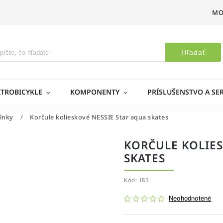
MO
Hľadať
KTROBICYKLE
KOMPONENTY
PRÍSLUŠENSTVO A SER
lnky
/
Korčule kolieskové NESSIE Star aqua skates
KORČULE KOLIES
SKATES
Kód:
185
Neohodnotené