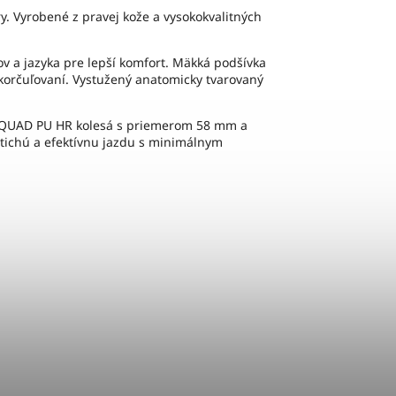
y. Vyrobené z pravej kože a vysokokvalitných
 a jazyka pre lepší komfort. Mäkká podšívka
 korčuľovaní. Vystužený anatomicky tvarovaný
avé QUAD PU HR kolesá s priemerom 58 mm a
 tichú a efektívnu jazdu s minimálnym