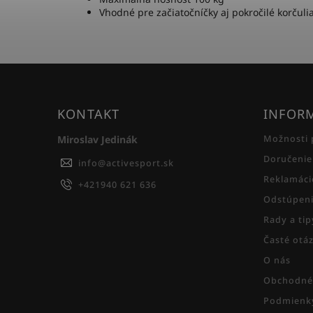
Vhodné pre začiatočníčky aj pokročilé korčuli
KONTAKT
INFORM
Miroslav Jedinák
Možnosti 
Doručenie
info
@
activesport.sk
Reklamáci
+421940 621 636
Odstúpeni
Rady a ti
Časté otá
O nás
Obchodné
Podmienky