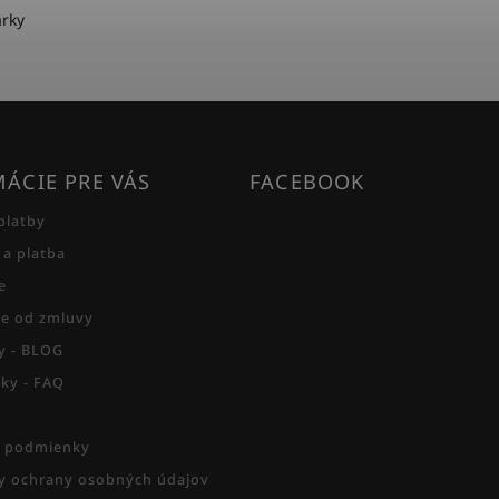
arky
ÁCIE PRE VÁS
FACEBOOK
platby
 a platba
e
e od zmluvy
py - BLOG
zky - FAQ
 podmienky
 ochrany osobných údajov