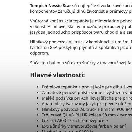
Tempish Nessie Star
sú najlepšie štvorkolkové korč
komponentov zaručujú dlhú životnosť a prémiový poc
Vnútorná konštrukcia topánky je mimoriadne pohod
v oblasti Achillovej šľachy umožňuje prirodzený po
jazyk sa jednoducho prispôsobí tvaru chodidla a za
Hliníkový podvozok AL truck v kombinácii s tlmičmi
tvrdosťou 85A poskytujú plynulú a spoľahlivú jazd
odporom.
Súčasťou balenia sú extra šnúrky v tmavoružovej fa
Hlavné vlastnosti:
Prémiová topánka z pravej kože pre dlhú živo
Zamatové penové polstrovanie s výstužou v ob
Mäkká podšívka pri Achillovej šľache pre pri
Anatomicky tvarovaný jazyk pre pevné uložen
Hliníkový podvozok AL truck s tlmičmi PUC 84
Trblietavé QUAD PU HR kolesá 58 mm / tvrdos
Ložiská ABEC-7 z chrómovej ocele
Extra šnúrky v tmavoružovej farbe v balení
Maximálna nosnosť 100 kg