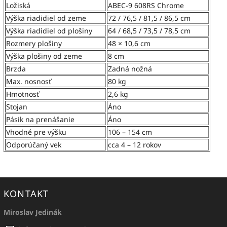
Ložiská
ABEC-9 608RS Chrome
Výška riadidiel od zeme
72 / 76,5 / 81,5 / 86,5 cm
Výška riadidiel od plošiny
64 / 68,5 / 73,5 / 78,5 cm
Rozmery plošiny
48 × 10,6 cm
Výška plošiny od zeme
8 cm
Brzda
Zadná nožná
Max. nosnosť
80 kg
Hmotnosť
2,6 kg
Stojan
Áno
Pásik na prenášanie
Áno
Vhodné pre výšku
106 – 154 cm
Odporúčaný vek
cca 4 – 12 rokov
KONTAKT
Miroslav Jedinák