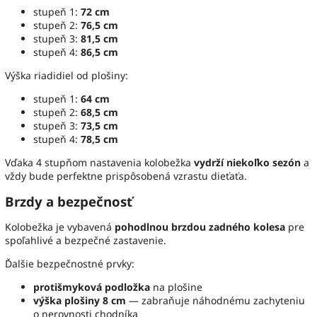
stupeň 1:
72 cm
stupeň 2:
76,5 cm
stupeň 3:
81,5 cm
stupeň 4:
86,5 cm
Výška riadidiel od plošiny:
stupeň 1:
64 cm
stupeň 2:
68,5 cm
stupeň 3:
73,5 cm
stupeň 4:
78,5 cm
Vďaka 4 stupňom nastavenia kolobežka
vydrží niekoľko sezón
a
vždy bude perfektne prispôsobená vzrastu dieťaťa.
Brzdy a bezpečnosť
Kolobežka je vybavená
pohodlnou brzdou zadného kolesa
pre
spoľahlivé a bezpečné zastavenie.
Ďalšie bezpečnostné prvky:
protišmyková podložka
na plošine
výška plošiny 8 cm
— zabraňuje náhodnému zachyteniu
o nerovnosti chodníka