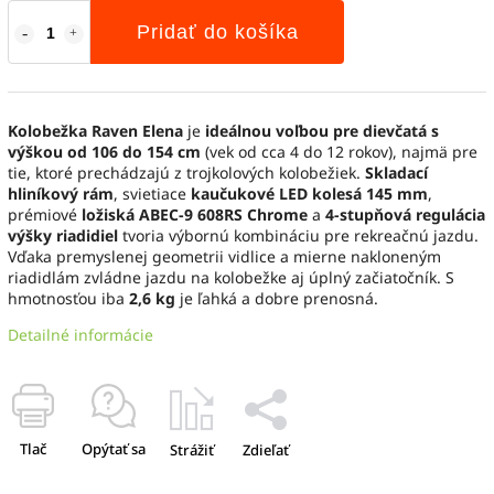
Pridať do košíka
Kolobežka Raven Elena
je
ideálnou voľbou pre dievčatá s
výškou od 106 do 154 cm
(vek od cca 4 do 12 rokov), najmä pre
tie, ktoré prechádzajú z trojkolových kolobežiek.
Skladací
hliníkový rám
, svietiace
kaučukové LED kolesá 145 mm
,
prémiové
ložiská ABEC-9 608RS Chrome
a
4-stupňová regulácia
výšky riadidiel
tvoria výbornú kombináciu pre rekreačnú jazdu.
Vďaka premyslenej geometrii vidlice a mierne nakloneným
riadidlám zvládne jazdu na kolobežke aj úplný začiatočník. S
hmotnosťou iba
2,6 kg
je ľahká a dobre prenosná.
Detailné informácie
Tlač
Opýtať sa
Strážiť
Zdieľať