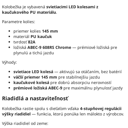
Kolobežka je vybavená
svietiacimi LED kolesami z
kaučukového PU materiálu
.
Parametre kolies:
priemer kolies
145 mm
materiál
PU kaučuk
tvrdosť
82A
ložiská
ABEC-9 608RS Chrome
— prémiové ložiská pre
plynulú a tichú jazdu
Výhody:
svietiace LED kolesá
— aktivujú sa otáčaním, bez batérií
väčší priemer 145 mm
pre stabilnejšiu jazdu
kaučukové kolesá
pre dobrú absorpciu nerovností
prémiové ložiská ABEC-9
pre maximálnu plynulosť jazdy
Riadidlá a nastaviteľnosť
Kolobežka rastie spolu s dieťaťom vďaka
4-stupňovej regulácii
výšky riadidiel
— funkcia, ktorú ponúka len málokto z výrobcov.
Výška riadidiel od zeme: