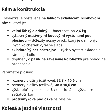
Rám a konštrukcia
Kolobežka je postavená na
ľahkom skladacom hliníkovom
ráme
, ktorý je:
veľmi ľahký a odolný
— hmotnosť iba
2,6 kg
vybavený
masívnymi kovovými výstuhami pod
plošinou
— dôležitý nosný prvok, ktorý je u mnohých
iných kolobežiek výrazne slabší
skladateľný bez nástrojov
— rýchly systém skladania
rámu aj riadidiel
doplnený o
pásik na zavesenie kolobežky
pre pohodlné
prenášanie
Parametre plošiny:
rozmery plošiny (úžitkové):
32,8 × 10,6 cm
rozmery plošiny (celkové):
48 × 10,6 cm
výška plošiny od zeme:
8 cm
— ideálna výška pre
začiatočníkov
protišmyková podložka
na plošine
Kolesá a jazdné vlastnosti