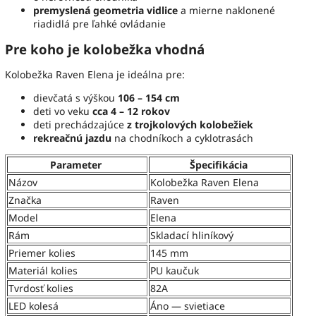
premyslená geometria vidlice
a mierne naklonené
riadidlá pre ľahké ovládanie
Pre koho je kolobežka vhodná
Kolobežka Raven Elena je ideálna pre:
dievčatá s výškou
106 – 154 cm
deti vo veku
cca 4 – 12 rokov
deti prechádzajúce
z trojkolových kolobežiek
rekreačnú jazdu
na chodníkoch a cyklotrasách
Parameter
Špecifikácia
Názov
Kolobežka Raven Elena
Značka
Raven
Model
Elena
Rám
Skladací hliníkový
Priemer kolies
145 mm
Materiál kolies
PU kaučuk
Tvrdosť kolies
82A
LED kolesá
Áno — svietiace