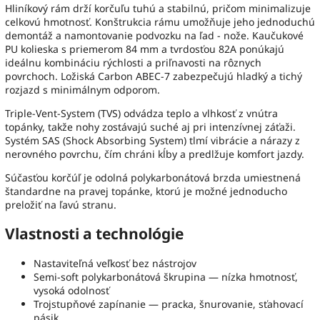
Hliníkový rám drží korčuľu tuhú a stabilnú, pričom minimalizuje
celkovú hmotnosť. Konštrukcia rámu umožňuje jeho jednoduchú
demontáž a namontovanie podvozku na ľad - nože. Kaučukové
PU kolieska s priemerom 84 mm a tvrdosťou 82A ponúkajú
ideálnu kombináciu rýchlosti a priľnavosti na rôznych
povrchoch. Ložiská Carbon ABEC-7 zabezpečujú hladký a tichý
rozjazd s minimálnym odporom.
Triple-Vent-System (TVS) odvádza teplo a vlhkosť z vnútra
topánky, takže nohy zostávajú suché aj pri intenzívnej záťaži.
Systém SAS (Shock Absorbing System) tlmí vibrácie a nárazy z
nerovného povrchu, čím chráni kĺby a predlžuje komfort jazdy.
Súčasťou korčúľ je odolná polykarbonátová brzda umiestnená
štandardne na pravej topánke, ktorú je možné jednoducho
preložiť na ľavú stranu.
Vlastnosti a technológie
Nastaviteľná veľkosť bez nástrojov
Semi-soft polykarbonátová škrupina — nízka hmotnosť,
vysoká odolnosť
Trojstupňové zapínanie — pracka, šnurovanie, sťahovací
pásik