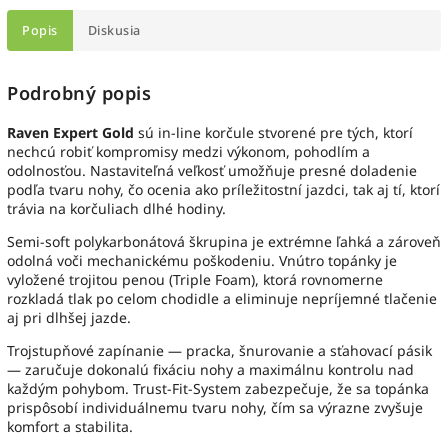
Popis
Diskusia
Podrobný popis
Raven Expert Gold
sú in-line korčule stvorené pre tých, ktorí
nechcú robiť kompromisy medzi výkonom, pohodlím a
odolnosťou. Nastaviteľná veľkosť umožňuje presné doladenie
podľa tvaru nohy, čo ocenia ako príležitostní jazdci, tak aj tí, ktorí
trávia na korčuliach dlhé hodiny.
Semi-soft polykarbonátová škrupina je extrémne ľahká a zároveň
odolná voči mechanickému poškodeniu. Vnútro topánky je
vyložené trojitou penou (Triple Foam), ktorá rovnomerne
rozkladá tlak po celom chodidle a eliminuje nepríjemné tlačenie
aj pri dlhšej jazde.
Trojstupňové zapínanie — pracka, šnurovanie a sťahovací pásik
— zaručuje dokonalú fixáciu nohy a maximálnu kontrolu nad
každým pohybom. Trust-Fit-System zabezpečuje, že sa topánka
prispôsobí individuálnemu tvaru nohy, čím sa výrazne zvyšuje
komfort a stabilita.