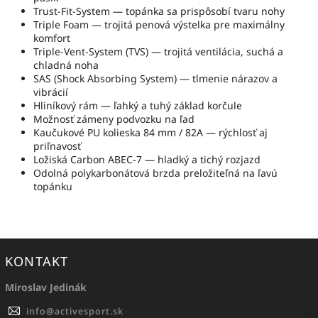
Trust-Fit-System — topánka sa prispôsobí tvaru nohy
Triple Foam — trojitá penová výstelka pre maximálny
komfort
Triple-Vent-System (TVS) — trojitá ventilácia, suchá a
chladná noha
SAS (Shock Absorbing System) — tlmenie nárazov a
vibrácií
Hliníkový rám — ľahký a tuhý základ korčule
Možnosť zámeny podvozku na ľad
Kaučukové PU kolieska 84 mm / 82A — rýchlosť aj
priľnavosť
Ložiská Carbon ABEC-7 — hladký a tichý rozjazd
Odolná polykarbonátová brzda preložiteľná na ľavú
topánku
KONTAKT
Miroslav Jedinák
info
@
activesport.sk