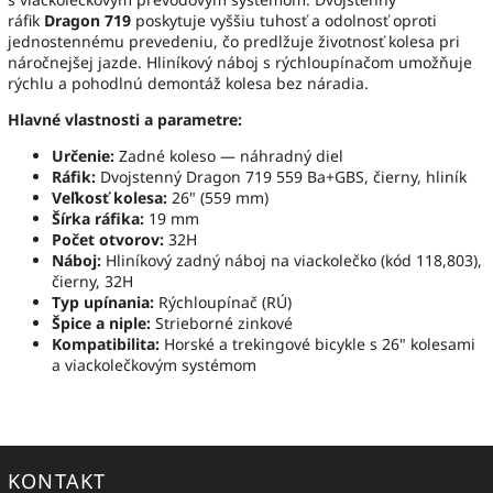
ráfik
Dragon 719
poskytuje vyššiu tuhosť a odolnosť oproti
jednostennému prevedeniu, čo predlžuje životnosť kolesa pri
náročnejšej jazde. Hliníkový náboj s rýchloupínačom umožňuje
rýchlu a pohodlnú demontáž kolesa bez náradia.
Hlavné vlastnosti a parametre:
Určenie:
Zadné koleso — náhradný diel
Ráfik:
Dvojstenný Dragon 719 559 Ba+GBS, čierny, hliník
Veľkosť kolesa:
26" (559 mm)
Šírka ráfika:
19 mm
Počet otvorov:
32H
Náboj:
Hliníkový zadný náboj na viackolečko (kód 118,803),
čierny, 32H
Typ upínania:
Rýchloupínač (RÚ)
Špice a niple:
Strieborné zinkové
Kompatibilita:
Horské a trekingové bicykle s 26" kolesami
a viackolečkovým systémom
KONTAKT