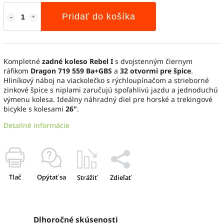
Pridať do košíka
Kompletné
zadné koleso Rebel I
s dvojstenným čiernym
ráfikom
Dragon 719 559 Ba+GBS
a
32 otvormi pre špice
.
Hliníkový náboj na viackolečko s rýchloupínačom a strieborné
zinkové špice s niplami zaručujú spoľahlivú jazdu a jednoduchú
výmenu kolesa. Ideálny náhradný diel pre horské a trekingové
bicykle s kolesami
26"
.
Detailné informácie
Tlač
Opýtať sa
Strážiť
Zdieľať
Dlhoročné skúsenosti