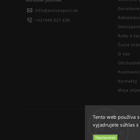
Doručenie
info
@
activesport.sk
Reklamáci
+421940 621 636
Odstúpeni
Rady a ti
Časté otá
O nás
Obchodné
Podmienky
Kontakty
Moja obje
Tento web používa 
vyjadrujete súhlas s
Nastavenie