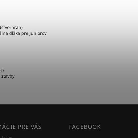
(štvorhran)
álna dĺžka pre juniorov
r)
e stavby
ÁCIE PRE VÁS
FACEBOOK
platby