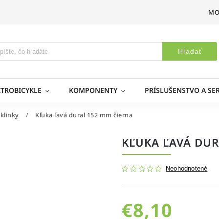
MO
Hľadať
KTROBICYKLE
KOMPONENTY
PRÍSLUŠENSTVO A SER
 klinky
/
Kľuka ľavá dural 152 mm čierna
KĽUKA ĽAVÁ DUR
Neohodnotené
€8,10