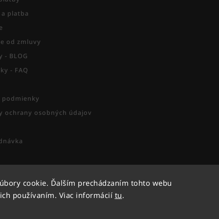
 a platba
e
e od zmluvy
py - BLOG
zky - FAQ
 podmienky
 ochrany osobných údajov
dnávka
súbory cookie. Ďalším prechádzaním tohto webu
Copyright 2026
Activesport
. Všetky práva vyhradené.
 ich používaním. Viac informácií
tu
.
Vytvořil
Shoptet
| Design
Shoptak.cz.