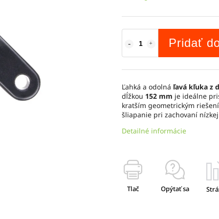
Pridať d
Ľahká a odolná
ľavá kľuka z d
dĺžkou
152 mm
je ideálne pri
kratším geometrickým riešení
šliapanie pri zachovaní nízke
Detailné informácie
Tlač
Opýtať sa
Strá