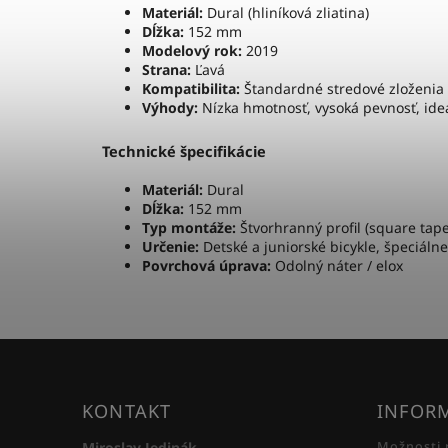
Materiál:
Dural (hliníková zliatina)
Dĺžka:
152 mm
Modelový rok:
2019
Strana:
Ľavá
Kompatibilita:
Štandardné stredové zloženia 
Výhody:
Nízka hmotnosť, vysoká pevnosť, ide
Technické špecifikácie
Materiál:
Dural
Dĺžka:
152 mm
Typ montáže:
Štvorhranný profil (square tape
Určenie:
Detské a juniorské bicykle, špeciáln
Povrchová úprava:
Odolný náter / elox
KONTAKT
INFORM
Miroslav Jedinák
Možnosti 