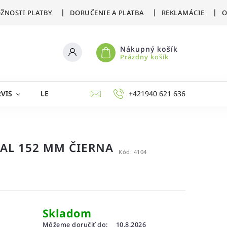
ŽNOSTI PLATBY
DORUČENIE A PLATBA
REKLAMÁCIE
O
Nákupný košík
Prázdny košík
VIS
LETNÉ ŠPORTY
ZIMNÉ ŠPORTY
+421940 621 636
AKCIE 
AL 152 MM ČIERNA
Kód:
4104
Skladom
Môžeme doručiť do:
10.8.2026