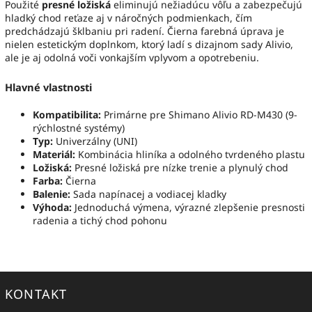
Použité
presné ložiská
eliminujú nežiadúcu vôľu a zabezpečujú
hladký chod reťaze aj v náročných podmienkach, čím
predchádzajú šklbaniu pri radení. Čierna farebná úprava je
nielen estetickým doplnkom, ktorý ladí s dizajnom sady Alivio,
ale je aj odolná voči vonkajším vplyvom a opotrebeniu.
Hlavné vlastnosti
Kompatibilita:
Primárne pre Shimano Alivio RD-M430 (9-
rýchlostné systémy)
Typ:
Univerzálny (UNI)
Materiál:
Kombinácia hliníka a odolného tvrdeného plastu
Ložiská:
Presné ložiská pre nízke trenie a plynulý chod
Farba:
Čierna
Balenie:
Sada napínacej a vodiacej kladky
Výhoda:
Jednoduchá výmena, výrazné zlepšenie presnosti
radenia a tichý chod pohonu
KONTAKT