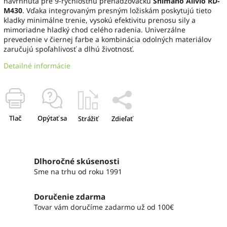
navrhnutá pre 9-rýchlostnú prehadzovačku
Shimano Alivio RD-
M430
. Vďaka integrovaným presným ložiskám poskytujú tieto
kladky minimálne trenie, vysokú efektivitu prenosu sily a
mimoriadne hladký chod celého radenia. Univerzálne
prevedenie v čiernej farbe a kombinácia odolných materiálov
zaručujú spoľahlivosť a dlhú životnosť.
Detailné informácie
Tlač
Opýtať sa
Strážiť
Zdieľať
Dlhoročné skúsenosti
Sme na trhu od roku 1991
Doručenie zdarma
Tovar vám doručíme zadarmo už od 100€