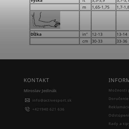
Výška
ft
5,5-5,9
5,7-5,
m
1,65-1,75
1,7-1,
Dĺžka
in"
12-13
13-14
cm
30-33
33-36
KONTAKT
INFORM
Miroslav Jedinák
Možnosti 
Doručenie
info
@
activesport.sk
Reklamáci
+421940 621 636
Odstúpeni
Rady a ti