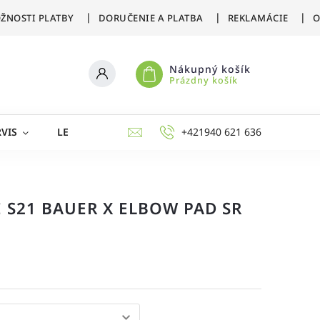
ŽNOSTI PLATBY
DORUČENIE A PLATBA
REKLAMÁCIE
O
Nákupný košík
Prázdny košík
VIS
LETNÉ ŠPORTY
ZIMNÉ ŠPORTY
+421940 621 636
AKCIE 
 S21 BAUER X ELBOW PAD SR