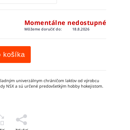
Momentálne nedostupné
Môžeme doručiť do:
18.8.2026
o košíka
kladným univerzálnym chráničom lakťov od výrobcu
rady NSX a sú určené predovšetkým hobby hokejistom.