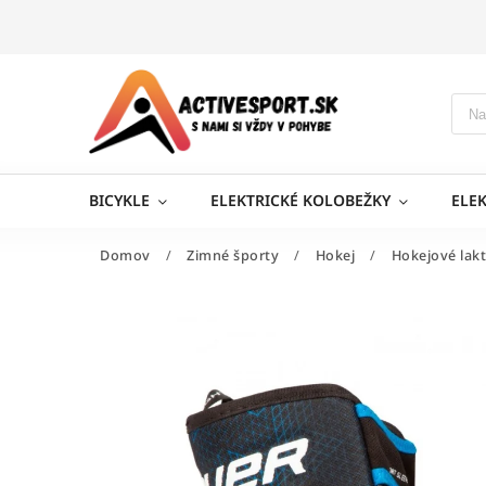
BICYKLE
ELEKTRICKÉ KOLOBEŽKY
ELE
Domov
/
Zimné športy
/
Hokej
/
Hokejové lak