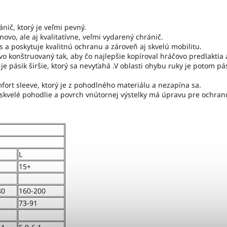
nič, ktorý je veľmi pevný.
novo, ale aj kvalitatívne, veľmi vydarený chránič.
 a poskytuje kvalitnú ochranu a zároveň aj skvelú mobilitu.
ovo konštruovaný tak, aby čo najlepšie kopíroval hráčovo predlaktia
 je pásik širšie, ktorý sa nevyťahá .V oblasti ohybu ruky je potom 
mfort sleeve, ktorý je z pohodlného materiálu a nezapína sa.
skvelé pohodlie a povrch vnútornej výstelky má úpravu pre ochran
L
15+
80
160-200
73-91