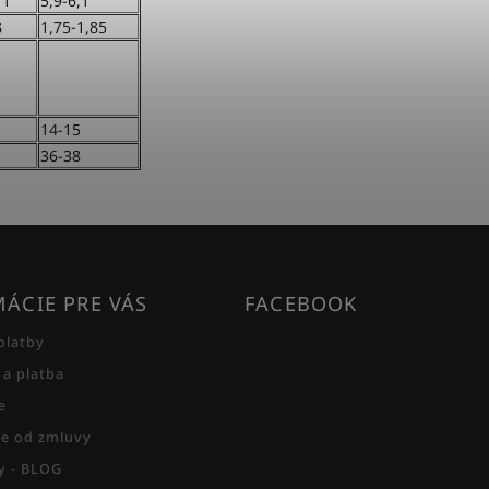
11
5,9-6,1
8
1,75-1,85
14-15
36-38
ÁCIE PRE VÁS
FACEBOOK
platby
 a platba
e
e od zmluvy
py - BLOG