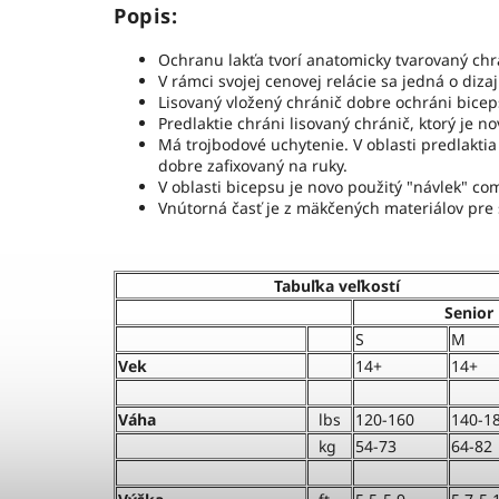
Popis:
Ochranu lakťa tvorí anatomicky tvarovaný chrá
V rámci svojej cenovej relácie sa jedná o dizaj
Lisovaný vložený chránič dobre ochráni biceps
Predlaktie chráni lisovaný chránič, ktorý je n
Má trojbodové uchytenie. V oblasti predlaktia
dobre zafixovaný na ruky.
V oblasti bicepsu je novo použitý "návlek" co
Vnútorná časť je z mäkčených materiálov pre 
Tabuľka veľkostí
Senior
S
M
Vek
14+
14+
Váha
lbs
120-160
140-1
kg
54-73
64-82