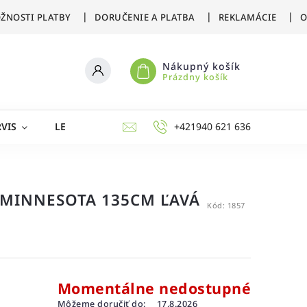
ŽNOSTI PLATBY
DORUČENIE A PLATBA
REKLAMÁCIE
O
Nákupný košík
Prázdny košík
VIS
LETNÉ ŠPORTY
ZIMNÉ ŠPORTY
+421940 621 636
AKCIE 
 MINNESOTA 135CM ĽAVÁ
Kód:
1857
Momentálne nedostupné
Môžeme doručiť do:
17.8.2026