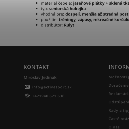
materiál čepele:
jaseňové plátky + sklená tk
typ:
seniorská hokejka
vhodná pre:
dospelí, menšia až stredná pos
použitie:
tréningy, zápasy, rekreačné korčuľ
distribútor:
Rulyt
KONTAKT
INFORM
Miroslav Jedinák
Možnosti 
Doručenie
info
@
activesport.sk
Reklamáci
+421940 621 636
Odstúpeni
Rady a ti
Časté otá
O nás