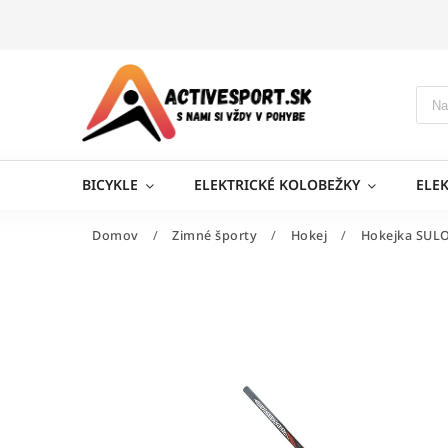
BICYKLE
ELEKTRICKÉ KOLOBEŽKY
ELE
Domov
/
Zimné športy
/
Hokej
/
Hokejka SULO