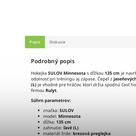
Popis
Diskusia
Podrobný popis
Hokejka
SULOV Minnesota
s dĺžkou
135 cm
je navr
odolnosť pri tréningu aj zápase. Čepeľ z
jaseňovýc
(L)
je vhodné pre hráčov, ktorí držia spodnú časť ho
firmou
Rulyt
.
Súhrn parametrov:
značka:
SULOV
model:
Minnesota
dĺžka:
135 cm
zahnutie:
ľavé (L)
materiál žrde:
brezová preglejka