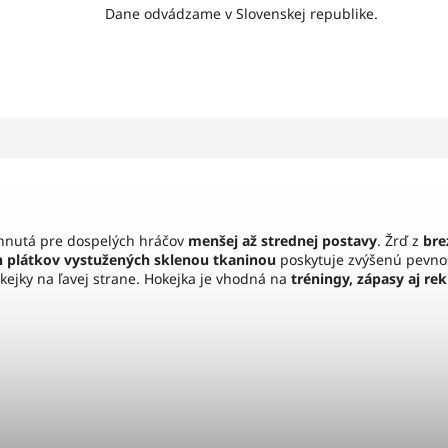
Dane odvádzame v Slovenskej republike.
hnutá pre dospelých hráčov
menšej až strednej postavy
. Žrď z
bre
h plátkov vystužených sklenou tkaninou
poskytuje zvýšenú pevnos
kejky na ľavej strane. Hokejka je vhodná na
tréningy, zápasy aj re