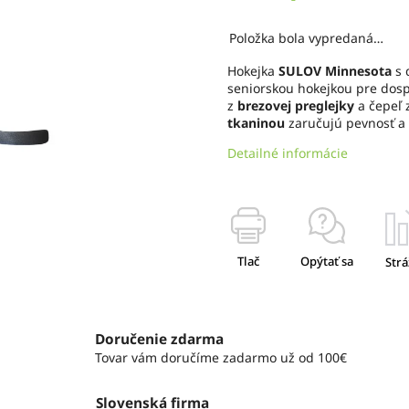
Položka bola vypredaná…
Hokejka
SULOV Minnesota
s 
seniorskou hokejkou pre dosp
z
brezovej preglejky
a čepeľ 
tkaninou
zaručujú pevnosť a 
Detailné informácie
Tlač
Opýtať sa
Strá
Doručenie zdarma
Tovar vám doručíme zadarmo už od 100€
Slovenská firma