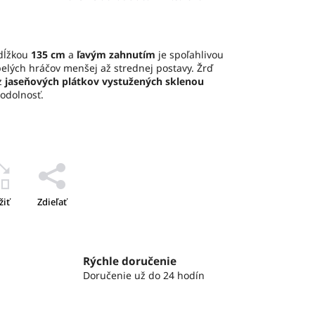
dĺžkou
135 cm
a
ľavým zahnutím
je spoľahlivou
elých hráčov menšej až strednej postavy. Žrď
z
jaseňových plátkov vystužených sklenou
odolnosť.
žiť
Zdieľať
Rýchle doručenie
Doručenie už do 24 hodín