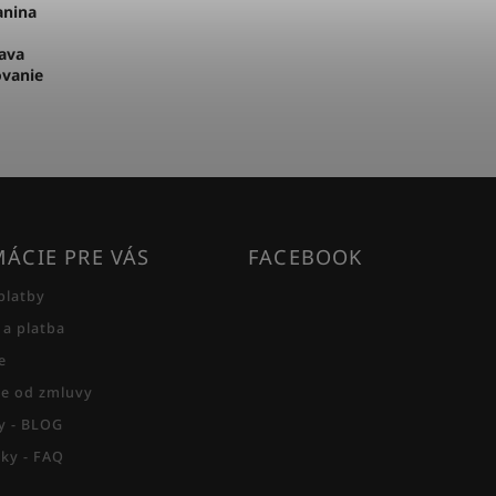
anina
tava
ovanie
ÁCIE PRE VÁS
FACEBOOK
platby
 a platba
e
e od zmluvy
py - BLOG
zky - FAQ