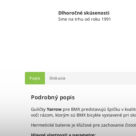
Dlhoročné skúsenosti
Sme na trhu od roku 1991
Popis
Diskusia
Podrobný popis
Guličky
Yarrow
pre BMX predstavujú špičku v kvalit
voči rázom, ktorým sú BMX bicykle vystavené pri sko
Hermetické balenie je kľúčové pre zachovanie čisto
Hlavné vlastnosti a parametre: