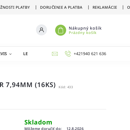
ŽNOSTI PLATBY
DORUČENIE A PLATBA
REKLAMÁCIE
O
Nákupný košík
Prázdny košík
VIS
LETNÉ ŠPORTY
ZIMNÉ ŠPORTY
+421940 621 636
AKCIE 
R 7,94MM (16KS)
Kód:
433
Skladom
Môžeme doručiť do:
12.8.2026