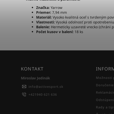
Značka:
Yarrow
Priemer:
7,94 mm
Materiál:
Vysoko kvalitná oceľ s tvrdeným po
Vlastnosti:
Vysoká odolnosť proti opotrebeni
Balenie:
Hermeticky uzavreté vrecko (chráni p
Počet kusov v balení:
18 ks
KONTAKT
INFORM
Miroslav Jedinák
Možnosti 
Doručenie
info
@
activesport.sk
Reklamáci
+421940 621 636
Odstúpeni
Rady a ti