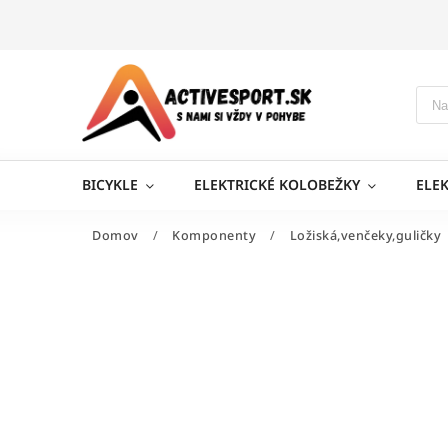
BICYKLE
ELEKTRICKÉ KOLOBEŽKY
ELE
Domov
/
Komponenty
/
Ložiská,venčeky,guličky