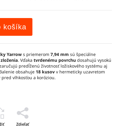
o košíka
čky Yarrow
s priemerom
7,94 mm
sú špeciálne
zloženia
. Vďaka
tvrdenému povrchu
dosahujú vysokú
 zaručujú predĺženú životnosť ložiskového systému aj
Balenie obsahuje
18 kusov
v hermeticky uzavretom
y pred vlhkosťou a koróziou.
žiť
Zdieľať