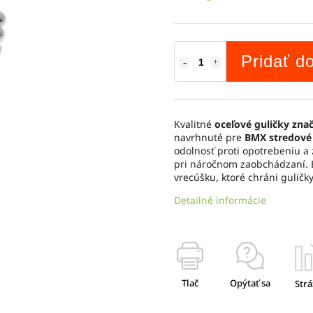
Pridať d
Kvalitné
oceľové guličky zna
navrhnuté pre
BMX stredové 
odolnosť proti opotrebeniu a
pri náročnom zaobchádzaní. 
vrecúšku, ktoré chráni guličk
Detailné informácie
Tlač
Opýtať sa
Strá