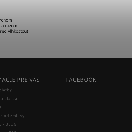
vrchom
u a rázom
red vlhkosťou)
ÁCIE PRE VÁS
FACEBOOK
platby
 a platba
e
e od zmluvy
py - BLOG